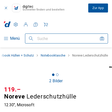
digitec
Zur App
Schneller finden und bestellen
Einstellungen
Kundenkonto
Vergleichslisten
Merklisten
Warenkorb
Navigation nach Kategorien
Menü
Suche
tebook Hüllen + Schutz
Notebooktasche
Noreve Lederschutzhülle
2 Bilder
CHF
119.–
Noreve
Lederschutzhülle
12.30", Microsoft