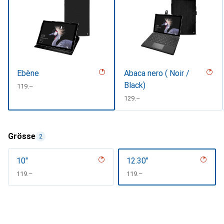
Ebène
Abaca nero ( Noir /
Black)
CHF
119.–
CHF
129.–
Grösse
2
10"
12.30"
CHF
119.–
CHF
119.–