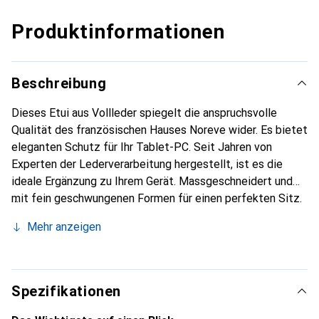
Produktinformationen
Beschreibung
Dieses Etui aus Vollleder spiegelt die anspruchsvolle
Qualität des französischen Hauses Noreve wider. Es bietet
eleganten Schutz für Ihr Tablet-PC. Seit Jahren von
Experten der Lederverarbeitung hergestellt, ist es die
ideale Ergänzung zu Ihrem Gerät. Massgeschneidert und
mit fein geschwungenen Formen für einen perfekten Sitz.
Ein elegantes Accessoire und das ideale Gewand für Ihr
Mehr anzeigen
Tablet-PC. Die Marke Noreve ist international für ihre
hochwertigen Produkte bekannt und stets eine gute Wahl
für den anspruchsvollen Kunden.
Spezifikationen