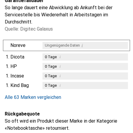
Garantiefalldauer
So lange dauert eine Abwicklung ab Ankunft bei der
Servicestelle bis Wiedererhalt in Arbeitstagen im
Durchschnitt.
Quelle: Digitec Galaxus
i
Noreve
Ungenügende Daten
1.
Dicota
i
0
Tage
1.
HP
i
0
Tage
1.
Incase
i
0
Tage
1.
Kind Bag
i
0
Tage
Alle 63 Marken vergleichen
Rückgabequote
So oft wird ein Produkt dieser Marke in der Kategorie
«Notebooktasche» retourniert.