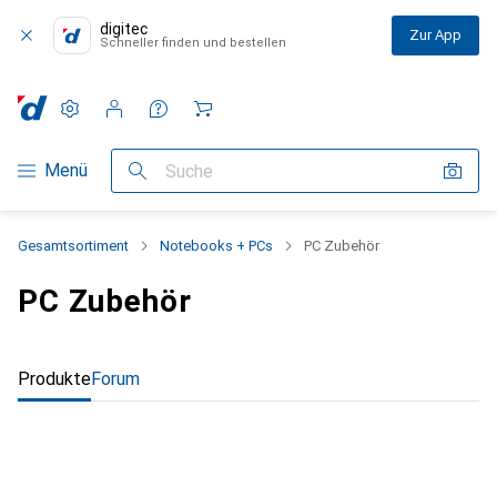
digitec
Zur App
Schneller finden und bestellen
Einstellungen
Kundenkonto
Vergleichslisten
Merklisten
Warenkorb
Navigation nach Kategorien
Menü
Suche
Gesamtsortiment
Notebooks + PCs
PC Zubehör
PC Zubehör
Produkte
Forum