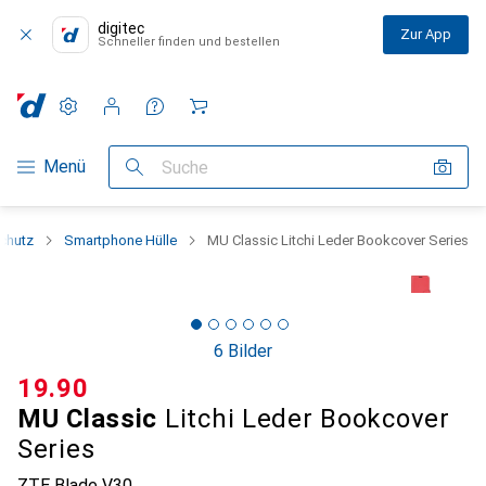
digitec
Zur App
Schneller finden und bestellen
Einstellungen
Kundenkonto
Vergleichslisten
Merklisten
Warenkorb
Navigation nach Kategorien
Menü
Suche
chutz
Smartphone Hülle
MU Classic Litchi Leder Bookcover Series
6 Bilder
CHF
19.90
MU Classic
Litchi Leder Bookcover
Series
ZTE Blade V30