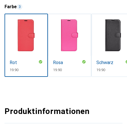
Farbe
3
Rot
Rosa
Schwarz
CHF
19.90
CHF
19.90
CHF
19.90
Produktinformationen