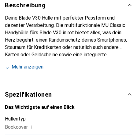
Beschreibung
Deine Blade V30 Hülle mit perfekter Passform und
dezenter Verarbeitung. Die multifunktionale MU Classic
Handyhülle fürs Blade V30 in rot bietet alles, was dein
Herz begehrt: einen Rundumschutz deines Smartphones,
Stauraum für Kreditkarten oder natürlich auch andere
Karten oder Geldscheine sowie eine integrierte
Standfunktion. Damit kannst du dein Blade V30 sicher
Mehr anzeigen
aufstellen und zum Beispiel bequem Videos anschauen.
Neben diesen Funktionalitäten verleiht dieses Bookcover
in rot deinem Smartphone einen klassischen Lederlook.
Dank des Magnetverschlusses bietet diese Blade V30
Spezifikationen
Hülle in jeder Situation Schutz für dein Blade V30.
Trotzdem sind sämtliche Funktionen deines Smartphones
Das Wichtigste auf einen Blick
nicht beeinträchtigt, und es lässt sich auch mit
Hüllentyp
geschlossener Handyhülle problemlos telefonieren.
i
Bookcover