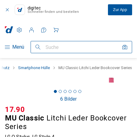
digitec
Zur App
Schneller finden und bestellen
Einstellungen
Kundenkonto
Vergleichslisten
Merklisten
Warenkorb
Navigation nach Kategorien
Menü
Suche
chutz
Smartphone Hülle
MU Classic Litchi Leder Bookcover Series
6 Bilder
CHF
17.90
MU Classic
Litchi Leder Bookcover
Series
LG Q Stylus, LG Stylo 4