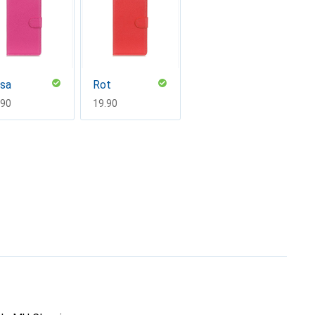
sa
Rot
F
.90
CHF
19.90