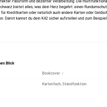
rfekter Passform und dezenter Verarbeitung. Die multifunktion
schwarz bietet alles, was dein Herz begehrt: einen Rundumschu
ür Kreditkarten oder natürlich auch andere Karten oder Geldsc
on. Damit kannst du dein K42 sicher aufstellen und zum Beispi
n Funktionalitäten verleiht dieses Bookcover in schwarz dein
Dank des Magnetverschlusses bietet diese K42 Hülle in jeder Si
 sämtliche Funktionen deines Smartphones nicht beeinträchtigt,
 Handyhülle problemlos telefonieren.
en Blick
i
Bookcover
Kartenfach
,
Standfunktion