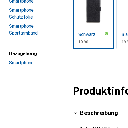
Smartphone
Smartphone
Schutzfolie
Smartphone
Sportarmband
Schwarz
Bla
CHF
19.90
CH
19.
Dazugehörig
Mehr anzeigen
Smartphone
Produktinf
Beschreibung