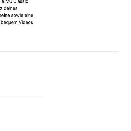
ale MU Classic
tz deines
heine sowie eine
el bequem Videos
em Smartphone einen
tuation Schutz für
 und es lässt sich