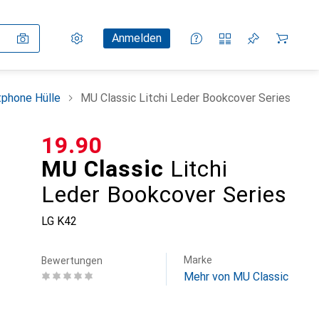
Einstellungen
Kundenkonto
Vergleichslisten
Merklisten
Warenkorb
Anmelden
phone Hülle
MU Classic Litchi Leder Bookcover Series
CHF
19.90
MU Classic
Litchi
Leder Bookcover Series
LG K42
Marke
Bewertungen
Mehr von MU Classic