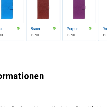
u
Braun
Purpur
Ro
F
90
CHF
19.90
CHF
19.90
CH
19
ormationen