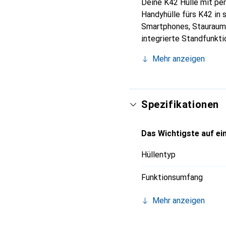
Deine K42 Hülle mit pe
Handyhülle fürs K42 in 
Smartphones, Stauraum f
integrierte Standfunkti
anschauen. Neben diese
Mehr anzeigen
klassischen Lederlook. 
dein K42. Trotzdem sind
auch mit geschlossener
Spezifikationen
Das Wichtigste auf ein
Hüllentyp
Funktionsumfang
Mehr anzeigen