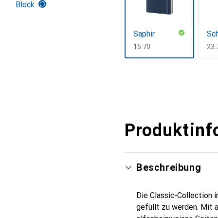
Block
Saphir
Sc
CHF
15.70
CH
23.
Mehr anzeigen
Produktinf
Beschreibung
Die Classic-Collection i
gefüllt zu werden. Mit