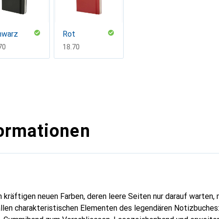
hwarz
Rot
F
70
CHF
18.70
ormationen
n kräftigen neuen Farben, deren leere Seiten nur darauf warten, 
 allen charakteristischen Elementen des legendären Notizbuches