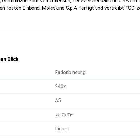
, Gummiband zum Verschliessen, Lesezeichenband und erweiter
en festen Einband. Moleskine S.p.A. fertigt und vertreibt FSC-ze
en Blick
Fadenbindung
240x
A5
70 g/m²
Liniert