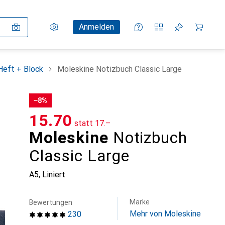
Einstellungen
Kundenkonto
Vergleichslisten
Merklisten
Warenkorb
Anmelden
Heft + Block
Moleskine Notizbuch Classic Large
−8%
CHF
15.70
statt
CHF
17.–
Moleskine
Notizbuch
Classic Large
A5, Liniert
Marke
Bewertungen
Mehr von Moleskine
230