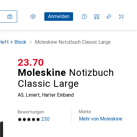
Einstellungen
Kundenkonto
Vergleichslisten
Merklisten
Warenkorb
Anmelden
Heft + Block
Moleskine Notizbuch Classic Large
CHF
23.70
Moleskine
Notizbuch
Classic Large
A5, Liniert, Harter Einband
Marke
Bewertungen
Mehr von Moleskine
230