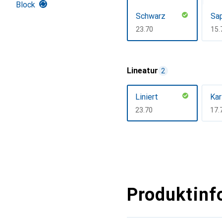
Block
Schwarz
Sap
CHF
23.70
CH
15.
Mehr anzeigen
Lineatur
2
Liniert
Kar
CHF
23.70
CH
17.
Mehr anzeigen
Produktinf