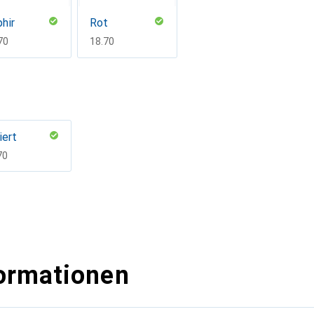
hir
Rot
F
70
CHF
18.70
iert
F
70
ormationen