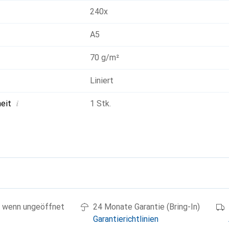
240x
A5
70 g/m²
Liniert
i
heit
1 Stk.
g
 wenn ungeöffnet
24 Monate Garantie (Bring-In)
Garantierichtlinien