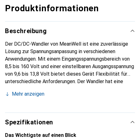
Produktinformationen
Beschreibung
Der DC/DC-Wandler von MeanWell ist eine zuverlässige
Lösung zur Spannungsanpassung in verschiedenen
Anwendungen. Mit einem Eingangsspannungsbereich von
8,5 bis 160 Volt und einer einstellbaren Ausgangsspannung
von 9,6 bis 13,8 Volt bietet dieses Gerät Flexibilität für
unterschiedliche Anforderungen. Der Wandler hat eine
Nennleistung von 20 Watt und kann einen Ausgangsstrom
Mehr anzeigen
von bis zu 1,67 Ampere liefern. Mit einer Effizienz von 89
% sorgt er für eine effektive Energieumwandlung, während
die hohe Isolationsspannung von 3 kV zusätzliche
Sicherheit gewährleistet. Der Wandler ist für die
Spezifikationen
Durchsteckmontage konzipiert und bietet
Schutzfunktionen wie Kurzschlussschutz, Überlastschutz
Das Wichtigste auf einen Blick