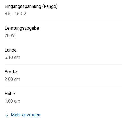
und Überspannungsschutz, was ihn zu einer robusten Wahl
Eingangsspannung (Range)
für industrielle Anwendungen macht. Die lange mittlere
8.5 - 160 V
Betriebsdauer zwischen Ausfällen von 1.570.000 Stunden
unterstreicht die Zuverlässigkeit dieses Produkts.
Leistungsabgabe
20 W
Länge
5.10 cm
Breite
2.60 cm
Höhe
1.80 cm
Mehr anzeigen