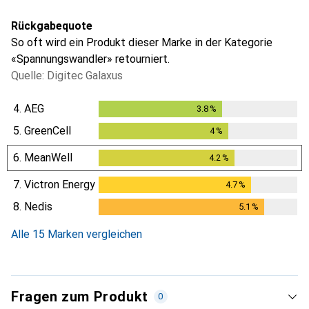
Rückgabequote
So oft wird ein Produkt dieser Marke in der Kategorie
«Spannungswandler» retourniert.
Quelle: Digitec Galaxus
4.
AEG
3.8
%
3.8
%
5.
GreenCell
4
%
4
%
6.
MeanWell
4.2
%
4.2
%
7.
Victron Energy
4.7
%
4.7
%
8.
Nedis
5.1
%
5.1
%
Alle 15 Marken vergleichen
Fragen zum Produkt
0