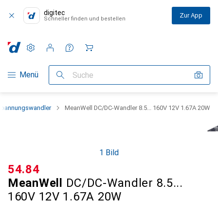
digitec
Zur App
Schneller finden und bestellen
Einstellungen
Kundenkonto
Vergleichslisten
Merklisten
Warenkorb
Navigation nach Kategorien
Menü
Suche
pannungswandler
MeanWell DC/DC-Wandler 8.5... 160V 12V 1.67A 20W
1 Bild
CHF
54.84
MeanWell
DC/DC-Wandler 8.5...
160V 12V 1.67A 20W