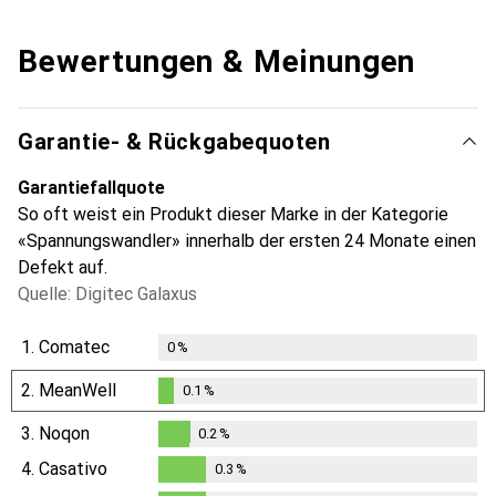
Bewertungen & Meinungen
Garantie- & Rückgabequoten
Garantiefallquote
So oft weist ein Produkt dieser Marke in der Kategorie
«Spannungswandler» innerhalb der ersten 24 Monate einen
Defekt auf.
Quelle: Digitec Galaxus
1.
Comatec
0
%
2.
MeanWell
0.1
%
0.1
%
3.
Noqon
0.2
%
0.2
%
4.
Casativo
0.3
%
0.3
%