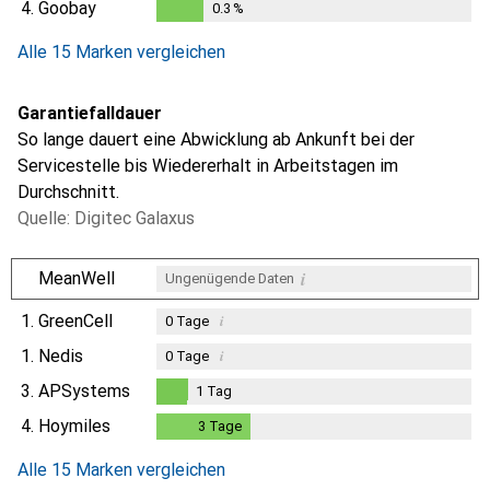
4.
Goobay
0.3
%
0.3
%
Alle 15 Marken vergleichen
Garantiefalldauer
So lange dauert eine Abwicklung ab Ankunft bei der
Servicestelle bis Wiedererhalt in Arbeitstagen im
Durchschnitt.
Quelle: Digitec Galaxus
i
MeanWell
Ungenügende Daten
1.
GreenCell
i
0
Tage
1.
Nedis
i
0
Tage
3.
APSystems
1
Tag
1
Tag
4.
Hoymiles
3
Tage
3
Tage
Alle 15 Marken vergleichen