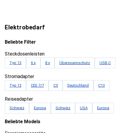
Elektrobedarf
Beliebte Filter
Steckdosenleisten
Typ 13
6 x
8 x
Überspannschutz
USB-C
Stromadapter
Typ 13
CEE 7/7
C5
Deutschland
C13
Reiseadapter
Schweiz
Europa
Schweiz
USA
Europa
Beliebte Models