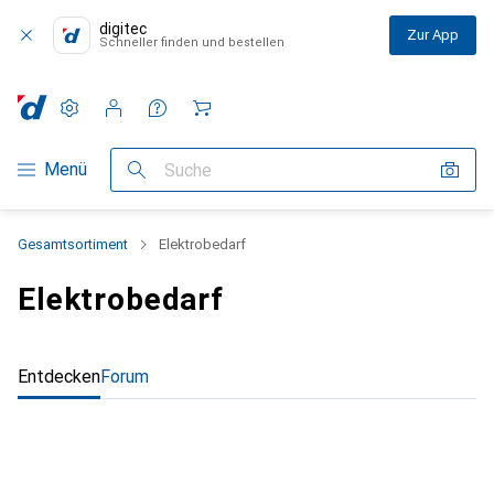
digitec
Zur App
Schneller finden und bestellen
Einstellungen
Kundenkonto
Vergleichslisten
Merklisten
Warenkorb
Navigation nach Kategorien
Menü
Suche
Gesamtsortiment
Elektrobedarf
Elektrobedarf
Entdecken
Forum