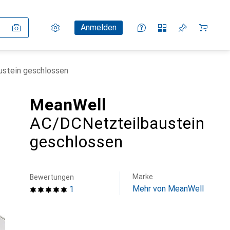
Einstellungen
Kundenkonto
Vergleichslisten
Merklisten
Warenkorb
Anmelden
stein geschlossen
MeanWell
AC/DCNetzteilbaustein
geschlossen
Marke
Bewertungen
Mehr von MeanWell
1