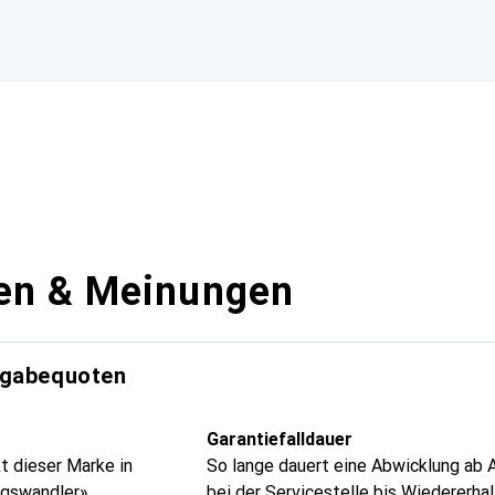
en & Meinungen
kgabequoten
Garantiefalldauer
t dieser Marke in
So lange dauert eine Abwicklung ab 
ngswandler»
bei der Servicestelle bis Wiedererhal