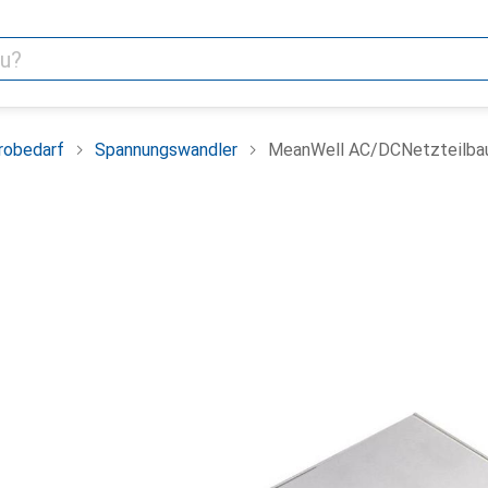
robedarf
Spannungswandler
MeanWell AC/DCNetzteilbau