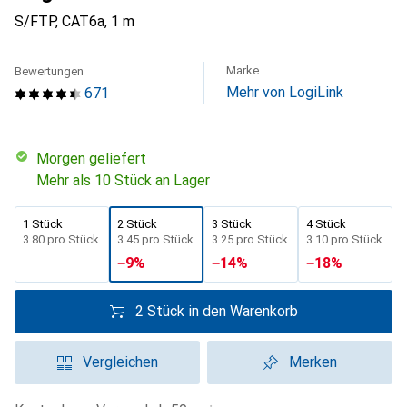
S/FTP, CAT6a, 1 m
Marke
Bewertungen
Mehr von LogiLink
671
morgen geliefert
Mehr als 10 Stück an Lager
1 Stück
2 Stück
3 Stück
4 Stück
CHF
3.80
pro Stück
CHF
3.45
pro Stück
CHF
3.25
pro Stück
CHF
3.10
pro Stück
−
9
%
−
14
%
−
18
%
2 Stück in den Warenkorb
Vergleichen
Merken