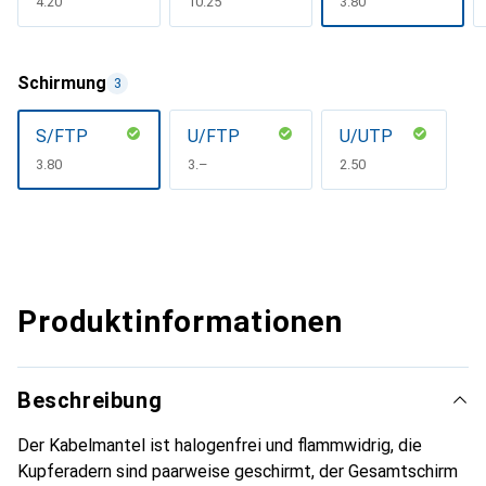
CHF
4.20
CHF
10.25
CHF
3.80
Schirmung
3
S/FTP
U/FTP
U/UTP
CHF
3.80
CHF
3.–
CHF
2.50
Produktinformationen
Beschreibung
Der Kabelmantel ist halogenfrei und flammwidrig, die
Kupferadern sind paarweise geschirmt, der Gesamtschirm