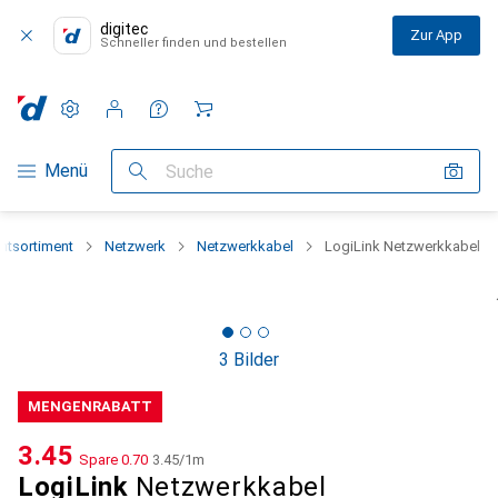
digitec
Zur App
Schneller finden und bestellen
Einstellungen
Kundenkonto
Vergleichslisten
Merklisten
Warenkorb
Navigation nach Kategorien
Menü
Suche
tsortiment
Netzwerk
Netzwerkkabel
LogiLink Netzwerkkabel
3 Bilder
MENGENRABATT
CHF
3.45
Spare
CHF
0.70
CHF
3.45
/
1m
LogiLink
Netzwerkkabel