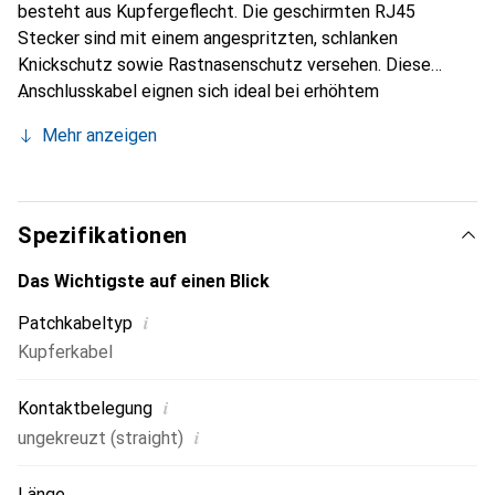
besteht aus Kupfergeflecht. Die geschirmten RJ45
Stecker sind mit einem angespritzten, schlanken
Knickschutz sowie Rastnasenschutz versehen. Diese
Anschlusskabel eignen sich ideal bei erhöhtem
Bandbreitenbedarf von 10-Gigabit-Ethernet (10GBASE-T)
Mehr anzeigen
und Strecken bis 100 m.
Spezifikationen
Das Wichtigste auf einen Blick
i
Patchkabeltyp
Kupferkabel
i
Kontaktbelegung
i
ungekreuzt (straight)
Länge