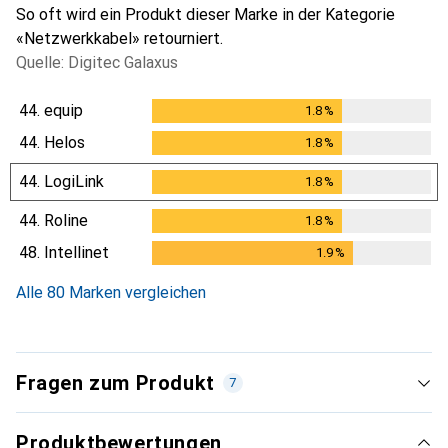
So oft wird ein Produkt dieser Marke in der Kategorie
«Netzwerkkabel» retourniert.
Quelle: Digitec Galaxus
44.
equip
1.8
%
1.8
%
44.
Helos
1.8
%
1.8
%
44.
LogiLink
1.8
%
1.8
%
44.
Roline
1.8
%
1.8
%
48.
Intellinet
1.9
%
1.9
%
Alle 80 Marken vergleichen
Fragen zum Produkt
7
Produktbewertungen