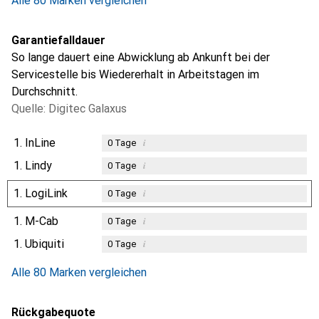
Alle 80 Marken vergleichen
Garantiefalldauer
So lange dauert eine Abwicklung ab Ankunft bei der
Servicestelle bis Wiedererhalt in Arbeitstagen im
Durchschnitt.
Quelle: Digitec Galaxus
1.
InLine
i
0
Tage
1.
Lindy
i
0
Tage
1.
LogiLink
i
0
Tage
1.
M-Cab
i
0
Tage
1.
Ubiquiti
i
0
Tage
Alle 80 Marken vergleichen
Rückgabequote