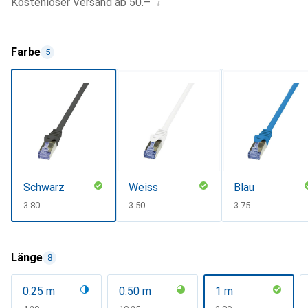
i
Kostenloser Versand ab 50.–
Farbe
5
Schwarz
Weiss
Blau
CHF
3.80
CHF
3.50
CHF
3.75
Länge
8
0.25 m
0.50 m
1 m