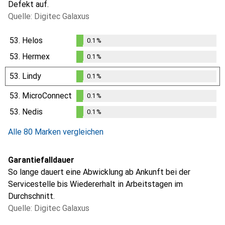
Defekt auf.
Quelle: Digitec Galaxus
53.
Helos
0.1
%
0.1
%
53.
Hermex
0.1
%
0.1
%
53.
Lindy
0.1
%
0.1
%
53.
MicroConnect
0.1
%
0.1
%
53.
Nedis
0.1
%
0.1
%
Alle 80 Marken vergleichen
Garantiefalldauer
So lange dauert eine Abwicklung ab Ankunft bei der
Servicestelle bis Wiedererhalt in Arbeitstagen im
Durchschnitt.
Quelle: Digitec Galaxus