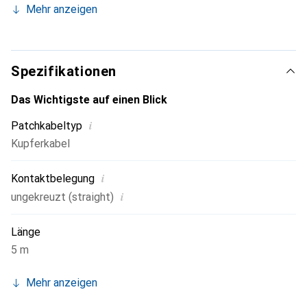
Mehr anzeigen
11801. Die Kabel sind einzeln in einem Polybag verpackt.
Spezifikationen
Das Wichtigste auf einen Blick
i
Patchkabeltyp
Kupferkabel
i
Kontaktbelegung
i
ungekreuzt (straight)
Länge
5 m
Mehr anzeigen