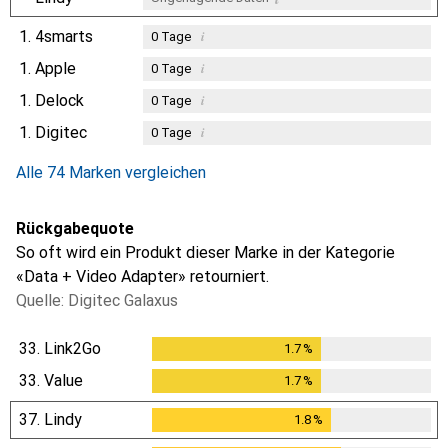
1.
4smarts
i
0
Tage
1.
Apple
i
0
Tage
1.
Delock
i
0
Tage
1.
Digitec
i
0
Tage
Alle 74 Marken vergleichen
Rückgabequote
So oft wird ein Produkt dieser Marke in der Kategorie
«Data + Video Adapter» retourniert.
Quelle: Digitec Galaxus
33.
Link2Go
1.7
%
1.7
%
33.
Value
1.7
%
1.7
%
37.
Lindy
1.8
%
1.8
%