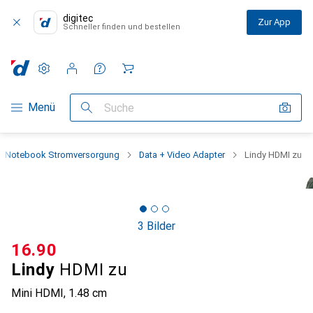
digitec
Zur App
Schneller finden und bestellen
Einstellungen
Kundenkonto
Vergleichslisten
Merklisten
Warenkorb
Navigation nach Kategorien
Menü
Suche
Notebook Stromversorgung
Data + Video Adapter
Lindy HDMI zu
3 Bilder
CHF
16.90
Lindy
HDMI zu
Mini HDMI, 1.48 cm