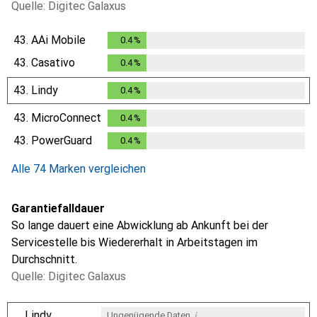
Quelle: Digitec Galaxus
43.
AAi Mobile
0.4
%
0.4
%
43.
Casativo
0.4
%
0.4
%
43.
Lindy
0.4
%
0.4
%
43.
MicroConnect
0.4
%
0.4
%
43.
PowerGuard
0.4
%
0.4
%
Alle 74 Marken vergleichen
Garantiefalldauer
So lange dauert eine Abwicklung ab Ankunft bei der
Servicestelle bis Wiedererhalt in Arbeitstagen im
Durchschnitt.
Quelle: Digitec Galaxus
i
Lindy
Ungenügende Daten