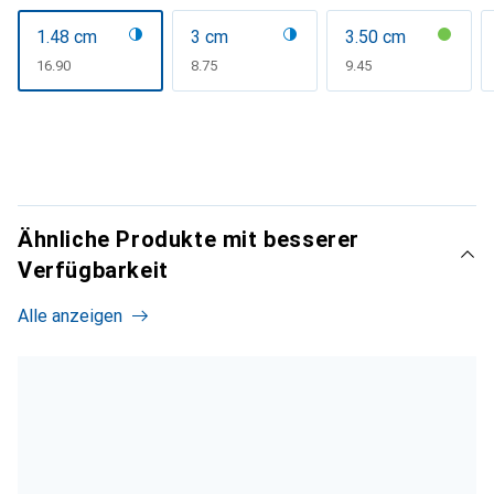
1.48 cm
3 cm
3.50 cm
CHF
16.90
CHF
8.75
CHF
9.45
Ähnliche Produkte mit besserer
Verfügbarkeit
Alle anzeigen