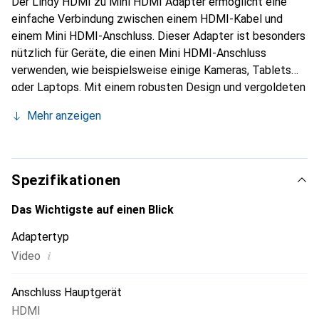
Der Lindy HDMI zu Mini HDMI Adapter ermöglicht eine
einfache Verbindung zwischen einem HDMI-Kabel und
einem Mini HDMI-Anschluss. Dieser Adapter ist besonders
nützlich für Geräte, die einen Mini HDMI-Anschluss
verwenden, wie beispielsweise einige Kameras, Tablets
oder Laptops. Mit einem robusten Design und vergoldeten
Steckern sorgt der Adapter für eine zuverlässige
Mehr anzeigen
Signalübertragung und minimiert Signalverluste. Die
kompakte Bauweise des Adapters macht ihn ideal für den
Einsatz unterwegs oder in beengten Platzverhältnissen.
Der Adapter ist in der Farbe Schwarz gehalten und bietet
Spezifikationen
eine einfache Plug-and-Play-Lösung, die keine zusätzliche
Software oder Treiber erfordert. Er ist ein unverzichtbares
Das Wichtigste auf einen Blick
Zubehör für alle, die ihre Geräte mit HDMI-Anschlüssen
Adaptertyp
verbinden möchten.
i
Video
Anschluss Hauptgerät
HDMI