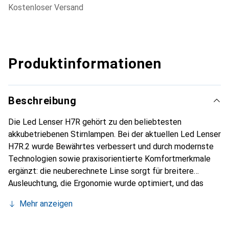
kostenloser Versand
Produktinformationen
Beschreibung
Die Led Lenser H7R gehört zu den beliebtesten
akkubetriebenen Stirnlampen. Bei der aktuellen Led Lenser
H7R.2 wurde Bewährtes verbessert und durch modernste
Technologien sowie praxisorientierte Komfortmerkmale
ergänzt: die neuberechnete Linse sorgt für breitere
Ausleuchtung, die Ergonomie wurde optimiert, und das
Energiekonzept basiert jetzt auf Lithium-Ionen-Zellen.
Mehr anzeigen
Eine komfortable Ladezustandsanzeige und die
Möglichkeit, mehrere Akkupacks zusammenzuschliessen,