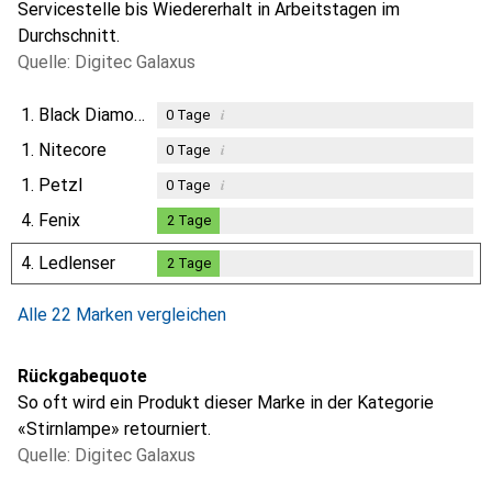
Servicestelle bis Wiedererhalt in Arbeitstagen im
Durchschnitt.
Quelle: Digitec Galaxus
1.
Black Diamond
i
0
Tage
1.
Nitecore
i
0
Tage
1.
Petzl
i
0
Tage
4.
Fenix
2
Tage
2
Tage
4.
Ledlenser
2
Tage
2
Tage
Alle 22 Marken vergleichen
Rückgabequote
So oft wird ein Produkt dieser Marke in der Kategorie
«Stirnlampe» retourniert.
Quelle: Digitec Galaxus