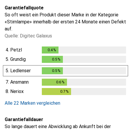
Garantiefallquote
So oft weist ein Produkt dieser Marke in der Kategorie
«Stirnlampe» innerhalb der ersten 24 Monate einen Defekt
auf.
Quelle: Digitec Galaxus
4.
Petzl
0.4
%
0.4
%
5.
Grundig
0.5
%
0.5
%
5.
Ledlenser
0.5
%
0.5
%
7.
Ansmann
0.6
%
0.6
%
8.
Neriox
0.7
%
0.7
%
Alle 22 Marken vergleichen
Garantiefalldauer
So lange dauert eine Abwicklung ab Ankunft bei der