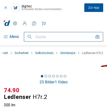
digitec
Zur App
Schneller finden und bestellen
Einstellungen
Kundenkonto
Vergleichslisten
Merklisten
Warenkorb
Navigation nach Kategorien
Menü
Suche
iment
Sicherheit
Selbstschutz
Stirnlampe
Ledlenser H7r.2
25 Bilder
1 Video
CHF
74.90
Ledlenser
H7r.2
300 lm