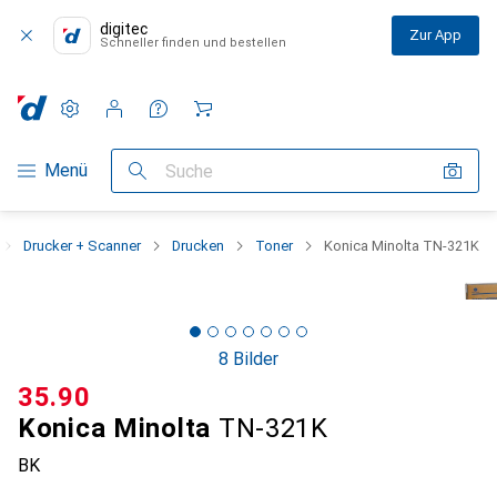
digitec
Zur App
Schneller finden und bestellen
Einstellungen
Kundenkonto
Vergleichslisten
Merklisten
Warenkorb
Navigation nach Kategorien
Menü
Suche
Drucker + Scanner
Drucken
Toner
Konica Minolta TN-321K
8 Bilder
CHF
35.90
Konica Minolta
TN-321K
BK