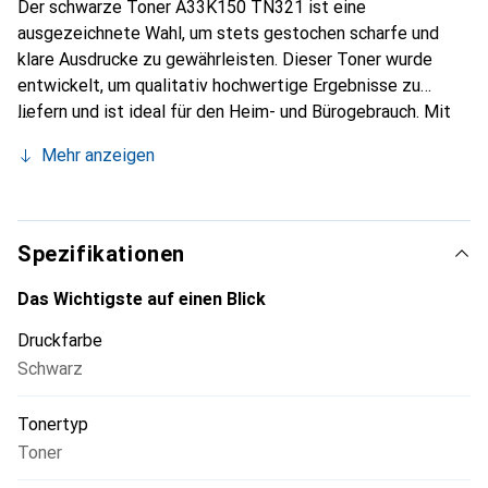
Der schwarze Toner A33K150 TN321 ist eine
ausgezeichnete Wahl, um stets gestochen scharfe und
klare Ausdrucke zu gewährleisten. Dieser Toner wurde
entwickelt, um qualitativ hochwertige Ergebnisse zu
liefern und ist ideal für den Heim- und Bürogebrauch. Mit
seiner beeindruckenden Kapazität können Sie darauf
Mehr anzeigen
vertrauen, dass dieser Toner hohe Druckvolumina ohne
Kompromisse bei der Qualität bewältigt. Perfekt für
Dokumente, Berichte und andere wichtige Ausdrucke.
Spezifikationen
Das Wichtigste auf einen Blick
Druckfarbe
Schwarz
Tonertyp
Toner