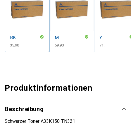
BK
M
Y
CHF
35.90
CHF
69.90
CHF
71.–
Produktinformationen
Beschreibung
Schwarzer Toner A33K150 TN321