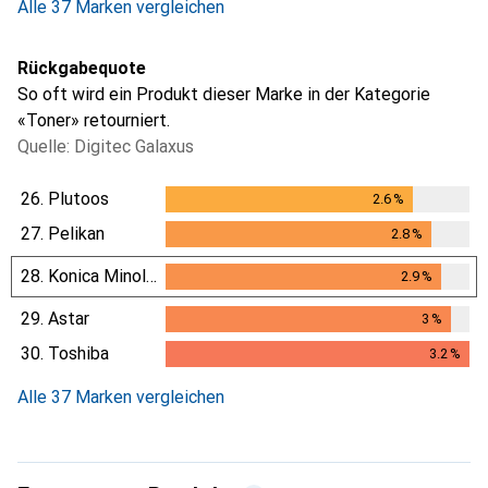
Alle 37 Marken vergleichen
Rückgabequote
So oft wird ein Produkt dieser Marke in der Kategorie
«Toner» retourniert.
Quelle: Digitec Galaxus
26.
Plutoos
2.6
%
2.6
%
27.
Pelikan
2.8
%
2.8
%
28.
Konica Minolta
2.9
%
2.9
%
29.
Astar
3
%
3
%
30.
Toshiba
3.2
%
3.2
%
Alle 37 Marken vergleichen