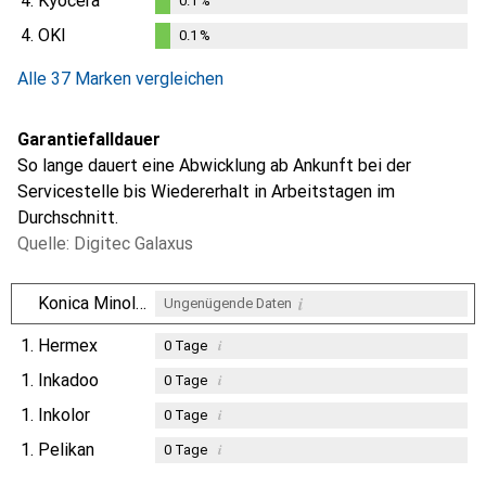
4.
Kyocera
0.1
%
0.1
%
4.
OKI
0.1
%
0.1
%
Alle 37 Marken vergleichen
Garantiefalldauer
So lange dauert eine Abwicklung ab Ankunft bei der
Servicestelle bis Wiedererhalt in Arbeitstagen im
Durchschnitt.
Quelle: Digitec Galaxus
i
Konica Minolta
Ungenügende Daten
1.
Hermex
i
0
Tage
1.
Inkadoo
i
0
Tage
1.
Inkolor
i
0
Tage
1.
Pelikan
i
0
Tage