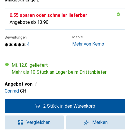
CHF
0.55
sparen oder schneller lieferbar
Angebote ab
CHF
13.90
Marke
Bewertungen
Mehr von Kemo
4
Mi, 12.8. geliefert
Mehr als 10 Stück an Lager beim Drittanbieter
i
Angebot von
Conrad
CH
2 Stück in den Warenkorb
Vergleichen
Merken