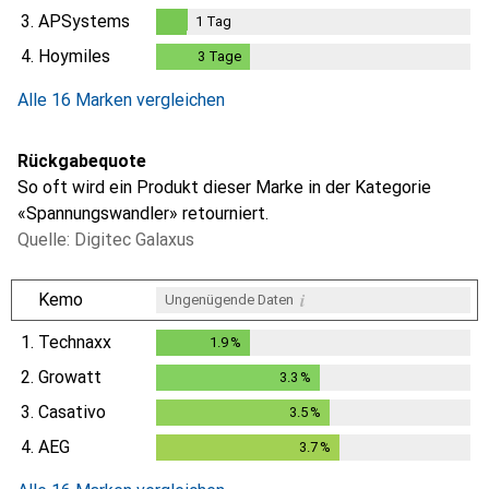
3.
APSystems
1
Tag
1
Tag
4.
Hoymiles
3
Tage
3
Tage
Alle 16 Marken vergleichen
Rückgabequote
So oft wird ein Produkt dieser Marke in der Kategorie
«Spannungswandler» retourniert.
Quelle: Digitec Galaxus
i
Kemo
Ungenügende Daten
1.
Technaxx
1.9
%
1.9
%
2.
Growatt
3.3
%
3.3
%
3.
Casativo
3.5
%
3.5
%
4.
AEG
3.7
%
3.7
%