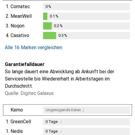
1.
Comatec
0
%
2.
MeanWell
0.1
%
0.1
%
3.
Noqon
0.2
%
0.2
%
4.
Casativo
0.3
%
0.3
%
Alle 16 Marken vergleichen
Garantiefalldauer
So lange dauert eine Abwicklung ab Ankunft bei der
Servicestelle bis Wiedererhalt in Arbeitstagen im
Durchschnitt.
Quelle: Digitec Galaxus
i
Kemo
Ungenügende Daten
1.
GreenCell
i
0
Tage
1.
Nedis
i
0
Tage