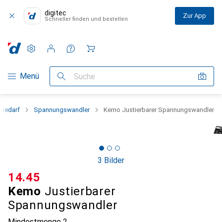
digitec
Zur App
Schneller finden und bestellen
Einstellungen
Kundenkonto
Vergleichslisten
Merklisten
Warenkorb
Navigation nach Kategorien
Menü
Suche
obedarf
Spannungswandler
Kemo Justierbarer Spannungswandler
3 Bilder
CHF
14.45
Kemo
Justierbarer
Spannungswandler
Mindestmenge
2