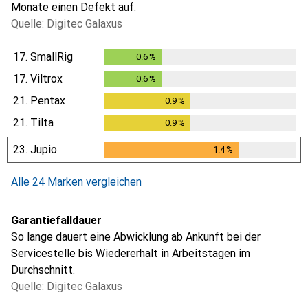
Monate einen Defekt auf.
Quelle: Digitec Galaxus
17.
SmallRig
0.6
%
0.6
%
17.
Viltrox
0.6
%
0.6
%
21.
Pentax
0.9
%
0.9
%
21.
Tilta
0.9
%
0.9
%
23.
Jupio
1.4
%
1.4
%
Alle 24 Marken vergleichen
Garantiefalldauer
So lange dauert eine Abwicklung ab Ankunft bei der
Servicestelle bis Wiedererhalt in Arbeitstagen im
Durchschnitt.
Quelle: Digitec Galaxus