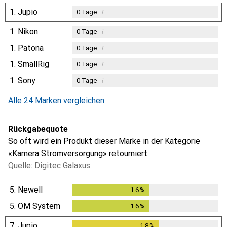
1.
Jupio
i
0
Tage
1.
Nikon
i
0
Tage
1.
Patona
i
0
Tage
1.
SmallRig
i
0
Tage
1.
Sony
i
0
Tage
Alle 24 Marken vergleichen
Rückgabequote
So oft wird ein Produkt dieser Marke in der Kategorie
«Kamera Stromversorgung» retourniert.
Quelle: Digitec Galaxus
5.
Newell
1.6
%
1.6
%
5.
OM System
1.6
%
1.6
%
7.
Jupio
1.8
%
1.8
%