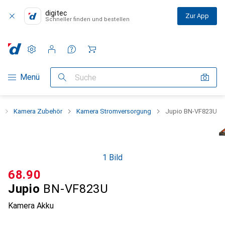
digitec
Zur App
Schneller finden und bestellen
Einstellungen
Kundenkonto
Vergleichslisten
Merklisten
Warenkorb
Navigation nach Kategorien
Menü
Suche
Kamera Zubehör
Kamera Stromversorgung
Jupio BN-VF823U
1 Bild
CHF
68.90
Jupio
BN-VF823U
Kamera Akku