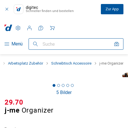
digitec
Zur App
Schneller finden und bestellen
Einstellungen
Kundenkonto
Vergleichslisten
Merklisten
Warenkorb
Navigation nach Kategorien
Menü
Suche
Arbeitsplatz Zubehör
Schreibtisch Accessoire
j-me Organizer
5 Bilder
CHF
29.70
j-me
Organizer