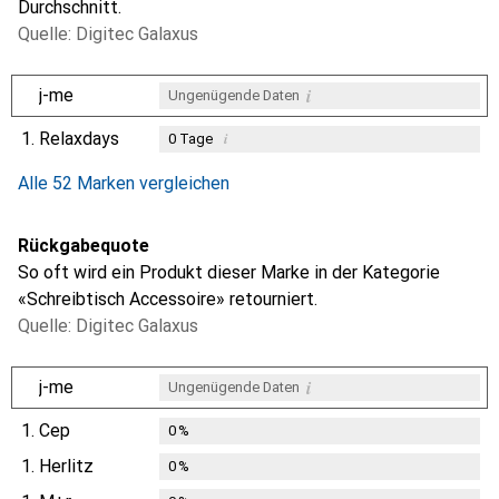
Durchschnitt.
Quelle: Digitec Galaxus
i
j-me
Ungenügende Daten
1.
Relaxdays
i
0
Tage
i
i
i
Ungenügende Daten
Ungenügende Daten
Ungenügende Daten
Alle 52 Marken vergleichen
Rückgabequote
So oft wird ein Produkt dieser Marke in der Kategorie
«Schreibtisch Accessoire» retourniert.
Quelle: Digitec Galaxus
i
j-me
Ungenügende Daten
1.
Cep
0
%
1.
Herlitz
0
%