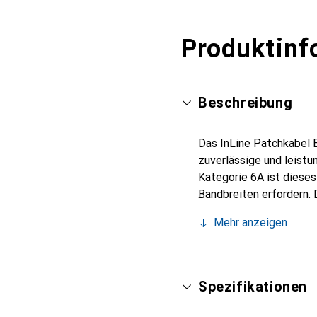
Produktinf
Beschreibung
Das InLine Patchkabel 
zuverlässige und leist
Kategorie 6A ist diese
Bandbreiten erfordern. 
Abschirmung gegen elek
Mehr anzeigen
zusätzliche Sicherheit 
auf der einen Seite und
eine einfache Integrat
Halogen (LSZH) Material
Spezifikationen
Patchkabel ist somit ein
Netzwerkverbindungen 