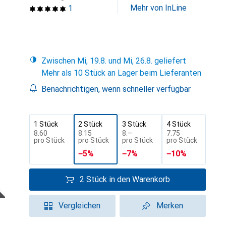
Mehr von InLine
1
Zwischen Mi, 19.8. und Mi, 26.8. geliefert
Mehr als 10 Stück an Lager beim Lieferanten
Benachrichtigen, wenn schneller verfügbar
1 Stück
2 Stück
3 Stück
4 Stück
CHF
8.60
CHF
8.15
CHF
8.–
CHF
7.75
pro Stück
pro Stück
pro Stück
pro Stück
−
5
%
−
7
%
−
10
%
2 Stück in den Warenkorb
Vergleichen
Merken