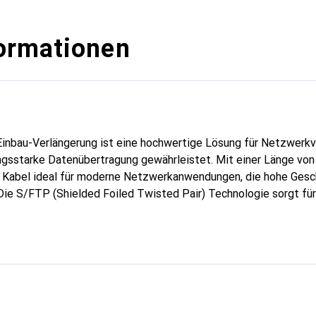
ormationen
Einbau-Verlängerung ist eine hochwertige Lösung für Netzwerkv
ungsstarke Datenübertragung gewährleistet. Mit einer Länge von
s Kabel ideal für moderne Netzwerkanwendungen, die hohe Gesc
Die S/FTP (Shielded Foiled Twisted Pair) Technologie sorgt für
tromagnetische Störungen, während die halogenfreie Konstrukt
und Umweltfreundlichkeit bietet. Das Kabel ist mit einem RJ-4
 einer flush-mount RJ-45 weiblichen Buchse auf der anderen Se
ion in bestehende Systeme ermöglicht. Die Verwendung von Lo
ien minimiert die Rauchentwicklung im Brandfall und trägt zur S
e ausgezeichnete Wahl für alle, die Wert auf Qualität und Sicher
legen.