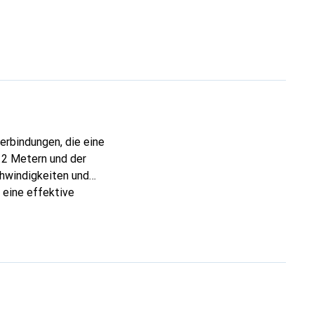
erbindungen, die eine
 2 Metern und der
hwindigkeiten und
 eine effektive
ion aus Kupferleiter
5 männlichen Stecker
ite ausgestattet, was
w Smoke Zero
icherheit bei. Dieses
heit in ihren