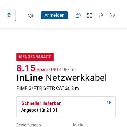
Einstellungen
Kundenkonto
Vergleichslisten
Merklisten
Warenkorb
Anmelden
MENGENRABATT
CHF
8.15
Spare
CHF
0.90
CHF
4.08
/
1m
InLine
Netzwerkkabel
PiMF, S/FTP, SFTP, CAT6a, 2 m
Schneller lieferbar
Angebot für
CHF
21.81
Marke
Bewertungen