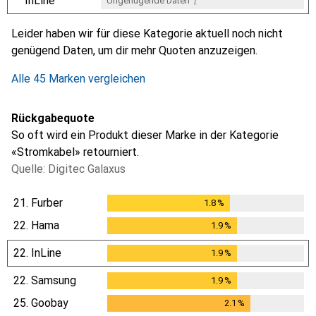
i
InLine
Ungenügende Daten
i
i
i
i
Ungenügende Daten
Ungenügende Daten
Ungenügende Daten
Ungenügende Daten
Leider haben wir für diese Kategorie aktuell noch nicht
genügend Daten, um dir mehr Quoten anzuzeigen.
Alle 45 Marken vergleichen
Rückgabequote
So oft wird ein Produkt dieser Marke in der Kategorie
«Stromkabel» retourniert.
Quelle: Digitec Galaxus
21.
Furber
1.8
%
1.8
%
22.
Hama
1.9
%
1.9
%
22.
InLine
1.9
%
1.9
%
22.
Samsung
1.9
%
1.9
%
25.
Goobay
2.1
%
2.1
%