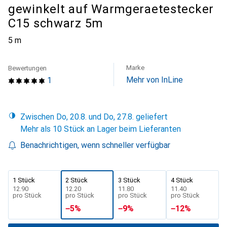
gewinkelt auf Warmgeraetestecker
C15 schwarz 5m
5 m
Marke
Bewertungen
Mehr von InLine
1
Zwischen Do, 20.8. und Do, 27.8. geliefert
Mehr als 10 Stück an Lager beim Lieferanten
Benachrichtigen, wenn schneller verfügbar
1 Stück
2 Stück
3 Stück
4 Stück
CHF
12.90
CHF
12.20
CHF
11.80
CHF
11.40
pro Stück
pro Stück
pro Stück
pro Stück
−
5
%
−
9
%
−
12
%