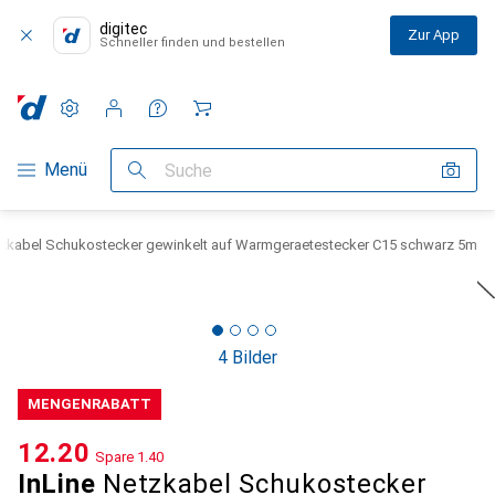
digitec
Zur App
Schneller finden und bestellen
Einstellungen
Kundenkonto
Vergleichslisten
Merklisten
Warenkorb
Navigation nach Kategorien
Menü
Suche
tzkabel Schukostecker gewinkelt auf Warmgeraetestecker C15 schwarz 5m
4 Bilder
MENGENRABATT
CHF
12.20
Spare
CHF
1.40
InLine
Netzkabel Schukostecker