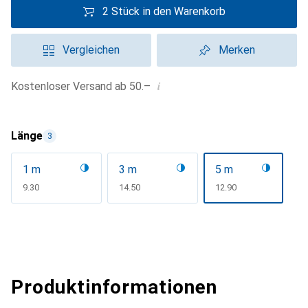
2 Stück in den Warenkorb
Vergleichen
Merken
i
Kostenloser Versand ab 50.–
Länge
3
1 m
3 m
5 m
CHF
9.30
CHF
14.50
CHF
12.90
Produktinformationen