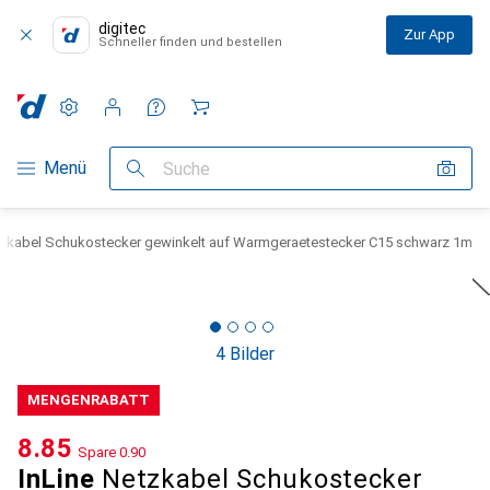
digitec
Zur App
Schneller finden und bestellen
Einstellungen
Kundenkonto
Vergleichslisten
Merklisten
Warenkorb
Navigation nach Kategorien
Menü
Suche
tzkabel Schukostecker gewinkelt auf Warmgeraetestecker C15 schwarz 1m
4 Bilder
MENGENRABATT
CHF
8.85
Spare
CHF
0.90
InLine
Netzkabel Schukostecker