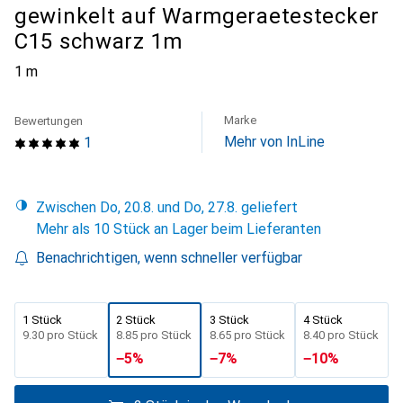
gewinkelt auf Warmgeraetestecker
C15 schwarz 1m
1 m
Marke
Bewertungen
Mehr von InLine
1
Zwischen Do, 20.8. und Do, 27.8. geliefert
Mehr als 10 Stück an Lager beim Lieferanten
Benachrichtigen, wenn schneller verfügbar
1 Stück
2 Stück
3 Stück
4 Stück
CHF
9.30
pro Stück
CHF
8.85
pro Stück
CHF
8.65
pro Stück
CHF
8.40
pro Stück
−
5
%
−
7
%
−
10
%