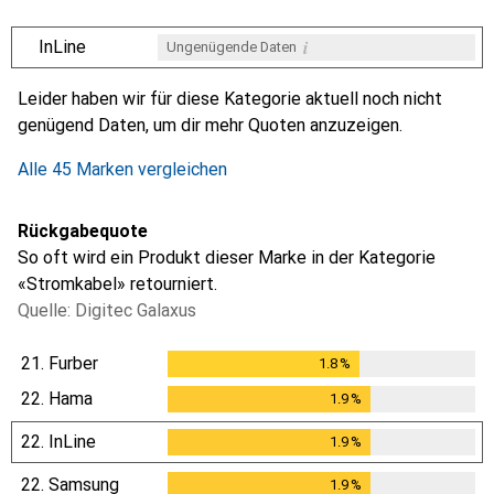
i
InLine
Ungenügende Daten
i
i
i
i
Ungenügende Daten
Ungenügende Daten
Ungenügende Daten
Ungenügende Daten
Leider haben wir für diese Kategorie aktuell noch nicht
genügend Daten, um dir mehr Quoten anzuzeigen.
Alle 45 Marken vergleichen
Rückgabequote
So oft wird ein Produkt dieser Marke in der Kategorie
«Stromkabel» retourniert.
Quelle: Digitec Galaxus
21.
Furber
1.8
%
1.8
%
22.
Hama
1.9
%
1.9
%
22.
InLine
1.9
%
1.9
%
22.
Samsung
1.9
%
1.9
%