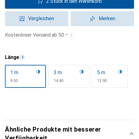
2 Stück in den Warenkorb
Vergleichen
Merken
i
Kostenloser Versand ab 50.–
Länge
3
1 m
3 m
5 m
CHF
9.30
CHF
14.40
CHF
12.90
Ähnliche Produkte mit besserer
Verfügbarkeit