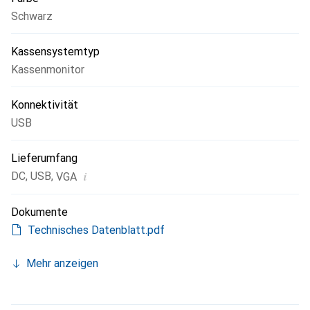
T1521MSC-B1 eine zuverlässige Wahl für moderne
Schwarz
Verkaufsumgebungen.
Kassensystemtyp
Kassenmonitor
Konnektivität
USB
Lieferumfang
i
DC
,
USB
,
VGA
Dokumente
Technisches Datenblatt.pdf
Mehr anzeigen