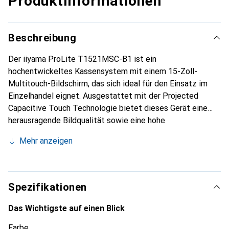
Produktinformationen
Beschreibung
Der iiyama ProLite T1521MSC-B1 ist ein
hochentwickeltes Kassensystem mit einem 15-Zoll-
Multitouch-Bildschirm, das sich ideal für den Einsatz im
Einzelhandel eignet. Ausgestattet mit der Projected
Capacitive Touch Technologie bietet dieses Gerät eine
herausragende Bildqualität sowie eine hohe
Widerstandsfähigkeit gegen Stösse und Kratzer dank
Mehr anzeigen
einer speziellen Glasbeschichtung. Der stabile Standfuss
ermöglicht eine flexible Neigung des Bildschirms um bis zu
80 Grad, was die Bedienung erleichtert. Die an der
Rückseite angebrachten Bedienungselemente können
Spezifikationen
deaktiviert werden, um Missbrauch zu verhindern und die
Reinigung des Touchscreens zu vereinfachen. Mit seiner
Das Wichtigste auf einen Blick
leistungsstarken Touch-Lösung ist der ProLite
Farbe