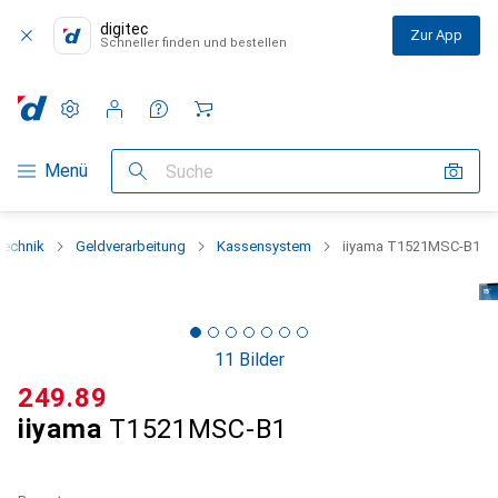
digitec
Zur App
Schneller finden und bestellen
Einstellungen
Kundenkonto
Vergleichslisten
Merklisten
Warenkorb
Navigation nach Kategorien
Menü
Suche
technik
Geldverarbeitung
Kassensystem
iiyama T1521MSC-B1
11 Bilder
CHF
249.89
iiyama
T1521MSC-B1