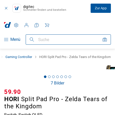
digitec
Zur App
Schneller finden und bestellen
Einstellungen
Kundenkonto
Vergleichslisten
Merklisten
Warenkorb
Navigation nach Kategorien
Menü
Suche
Gaming Controller
HORI Split Pad Pro - Zelda Tears of the Kingdom
7 Bilder
CHF
59.90
HORI
Split Pad Pro - Zelda Tears of
the Kingdom
Switch, Switch OLED