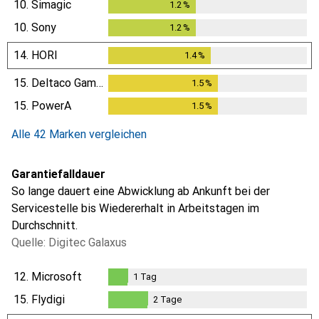
10.
Simagic
1.2
%
1.2
%
10.
Sony
1.2
%
1.2
%
14.
HORI
1.4
%
1.4
%
15.
Deltaco Gaming
1.5
%
1.5
%
15.
PowerA
1.5
%
1.5
%
Alle 42 Marken vergleichen
Garantiefalldauer
So lange dauert eine Abwicklung ab Ankunft bei der
Servicestelle bis Wiedererhalt in Arbeitstagen im
Durchschnitt.
Quelle: Digitec Galaxus
12.
Microsoft
1
Tag
1
Tag
15.
Flydigi
2
Tage
2
Tage