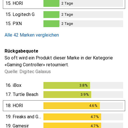
15.
HORI
2
Tage
2
Tage
15.
Logitech G
2
Tage
2
Tage
15.
PXN
2
Tage
2
Tage
Alle 42 Marken vergleichen
Rückgabequote
So oft wird ein Produkt dieser Marke in der Kategorie
«Gaming Controller» retourniert.
Quelle: Digitec Galaxus
16.
iBox
3.8
%
3.8
%
17.
Turtle Beach
3.9
%
3.9
%
18.
HORI
4.6
%
4.6
%
19.
Freaks and Geeks
4.7
%
4.7
%
19.
Gamesir
4.7
%
4.7
%