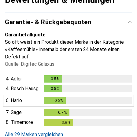
Garantie- & Rückgabequoten
Garantiefallquote
So oft weist ein Produkt dieser Marke in der Kategorie
«Kaffeemühle» innerhalb der ersten 24 Monate einen
Defekt auf.
Quelle: Digitec Galaxus
4.
Adler
0.5
%
0.5
%
4.
Bosch Hausgeräte
0.5
%
0.5
%
6.
Hario
0.6
%
0.6
%
7.
Sage
0.7
%
0.7
%
8.
Timemore
0.8
%
0.8
%
Alle 29 Marken vergleichen