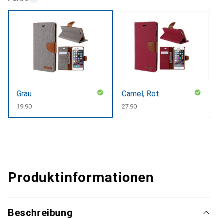
Grau
Camel, Rot
CHF
19.90
CHF
27.90
Produktinformationen
Beschreibung