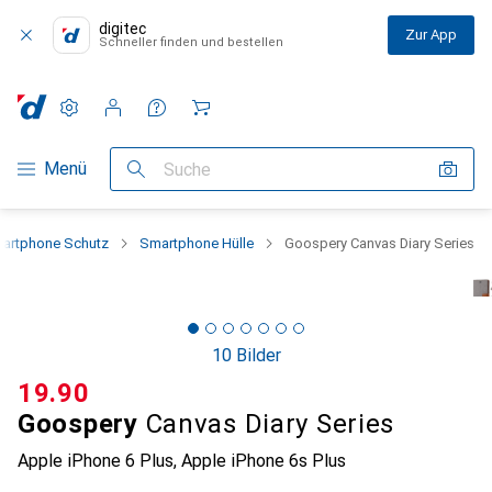
digitec
Zur App
Schneller finden und bestellen
Einstellungen
Kundenkonto
Vergleichslisten
Merklisten
Warenkorb
Navigation nach Kategorien
Menü
Suche
artphone Schutz
Smartphone Hülle
Goospery Canvas Diary Series
10 Bilder
CHF
19.90
Goospery
Canvas Diary Series
Apple iPhone 6 Plus, Apple iPhone 6s Plus