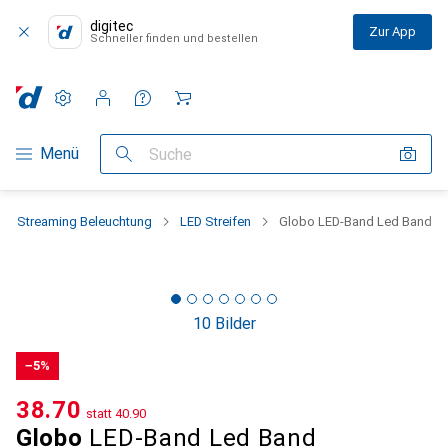
digitec
Zur App
Schneller finden und bestellen
Einstellungen
Kundenkonto
Vergleichslisten
Merklisten
Warenkorb
Navigation nach Kategorien
Menü
Suche
Streaming Beleuchtung
LED Streifen
Globo LED-Band Led Band
10 Bilder
−5%
CHF
38.70
statt
CHF
40.90
Globo
LED-Band Led Band