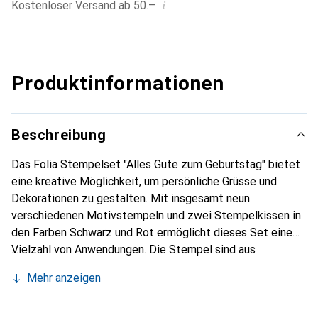
i
Kostenloser Versand ab 50.–
Produktinformationen
Beschreibung
Das Folia Stempelset "Alles Gute zum Geburtstag" bietet
eine kreative Möglichkeit, um persönliche Grüsse und
Dekorationen zu gestalten. Mit insgesamt neun
verschiedenen Motivstempeln und zwei Stempelkissen in
den Farben Schwarz und Rot ermöglicht dieses Set eine
Vielzahl von Anwendungen. Die Stempel sind aus
hochwertigem Holz gefertigt und variieren in der Grösse
Mehr anzeigen
von 1 bis 4 cm, was sie ideal für verschiedene Projekte
macht. Ob für das Lettering, die Gestaltung von Karten,
Scrapbooking oder das Verzieren von Briefen und