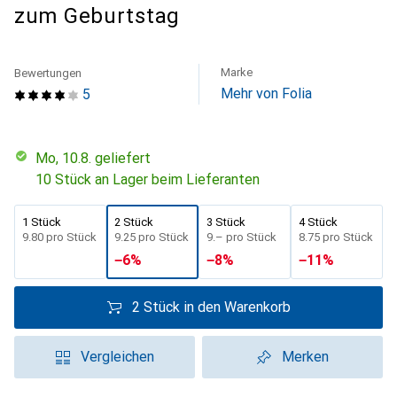
zum Geburtstag
Marke
Bewertungen
Mehr von Folia
5
Mo, 10.8. geliefert
10 Stück an Lager beim Lieferanten
1 Stück
2 Stück
3 Stück
4 Stück
CHF
9.80
pro Stück
CHF
9.25
pro Stück
CHF
9.–
pro Stück
CHF
8.75
pro Stück
−
6
%
−
8
%
−
11
%
2 Stück in den Warenkorb
Vergleichen
Merken