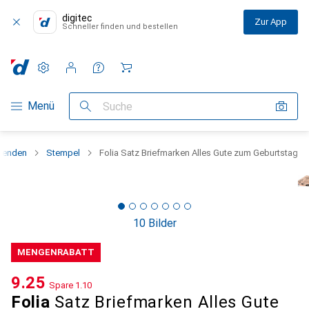
digitec
Zur App
Schneller finden und bestellen
Einstellungen
Kundenkonto
Vergleichslisten
Merklisten
Warenkorb
Navigation nach Kategorien
Menü
Suche
senden
Stempel
Folia Satz Briefmarken Alles Gute zum Geburtstag
10 Bilder
MENGENRABATT
CHF
9.25
Spare
CHF
1.10
Folia
Satz Briefmarken Alles Gute