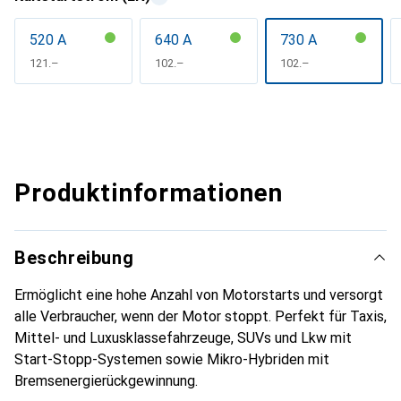
520 A
640 A
730 A
CHF
121.–
CHF
102.–
CHF
102.–
Produktinformationen
Beschreibung
Ermöglicht eine hohe Anzahl von Motorstarts und versorgt
alle Verbraucher, wenn der Motor stoppt. Perfekt für Taxis,
Mittel- und Luxusklassefahrzeuge, SUVs und Lkw mit
Start-Stopp-Systemen sowie Mikro-Hybriden mit
Bremsenergierückgewinnung.