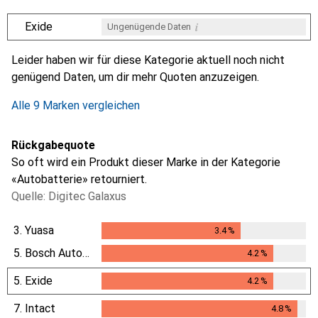
i
Exide
Ungenügende Daten
i
i
i
i
Ungenügende Daten
Ungenügende Daten
Ungenügende Daten
Ungenügende Daten
Leider haben wir für diese Kategorie aktuell noch nicht
genügend Daten, um dir mehr Quoten anzuzeigen.
Alle 9 Marken vergleichen
Rückgabequote
So oft wird ein Produkt dieser Marke in der Kategorie
«Autobatterie» retourniert.
Quelle: Digitec Galaxus
3.
Yuasa
3.4
%
3.4
%
5.
Bosch Automotive
4.2
%
4.2
%
5.
Exide
4.2
%
4.2
%
7.
Intact
4.8
%