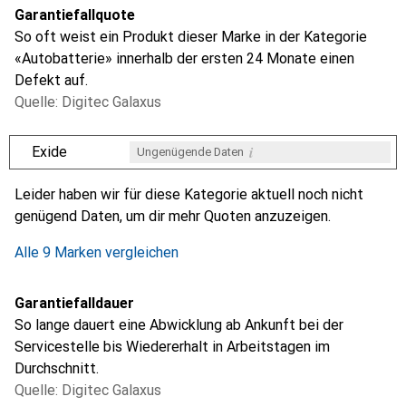
Garantiefallquote
So oft weist ein Produkt dieser Marke in der Kategorie
«Autobatterie» innerhalb der ersten 24 Monate einen
Defekt auf.
Quelle: Digitec Galaxus
i
Exide
Ungenügende Daten
i
i
i
i
Ungenügende Daten
Ungenügende Daten
Ungenügende Daten
Ungenügende Daten
Leider haben wir für diese Kategorie aktuell noch nicht
genügend Daten, um dir mehr Quoten anzuzeigen.
Alle 9 Marken vergleichen
Garantiefalldauer
So lange dauert eine Abwicklung ab Ankunft bei der
Servicestelle bis Wiedererhalt in Arbeitstagen im
Durchschnitt.
Quelle: Digitec Galaxus