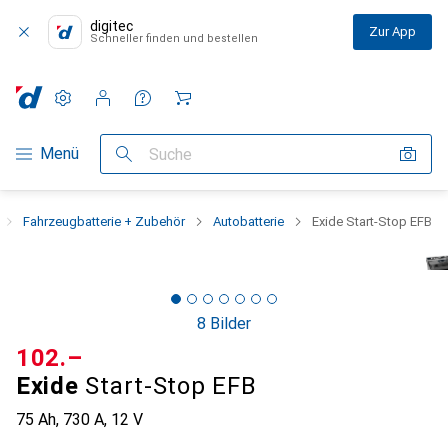
digitec
Zur App
Schneller finden und bestellen
Einstellungen
Kundenkonto
Vergleichslisten
Merklisten
Warenkorb
Navigation nach Kategorien
Menü
Suche
Fahrzeugbatterie + Zubehör
Autobatterie
Exide Start-Stop EFB
8 Bilder
CHF
102.–
Exide
Start-Stop EFB
75 Ah, 730 A, 12 V