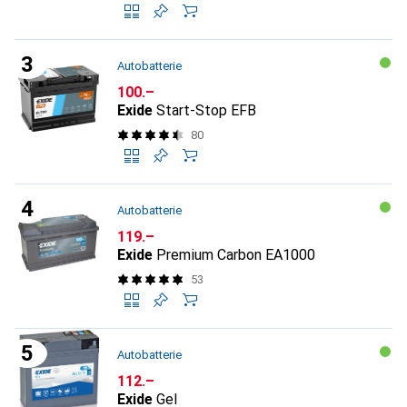
Autobatterie
CHF
100.–
Exide
Start-Stop EFB
80
Autobatterie
CHF
119.–
Exide
Premium Carbon EA1000
53
Autobatterie
CHF
112.–
Exide
Gel