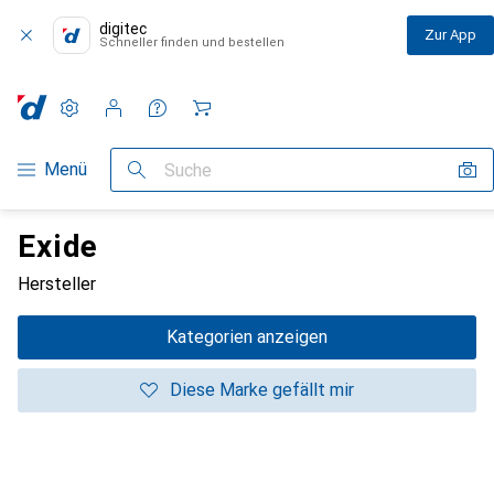
digitec
Zur App
Schneller finden und bestellen
Einstellungen
Kundenkonto
Vergleichslisten
Merklisten
Warenkorb
Navigation nach Kategorien
Menü
Suche
Exide
Hersteller
Kategorien anzeigen
Diese Marke gefällt mir