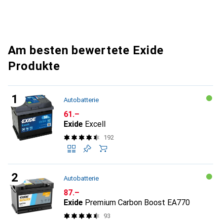
Am besten bewertete Exide
Produkte
Autobatterie
CHF
61.–
Exide
Excell
192
Autobatterie
CHF
87.–
Exide
Premium Carbon Boost EA770
93