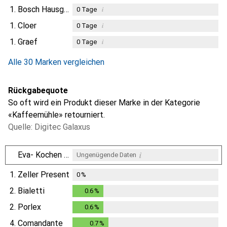
1.
Bosch Hausgeräte
i
0
Tage
1.
Cloer
i
0
Tage
1.
Graef
i
0
Tage
Alle 30 Marken vergleichen
Rückgabequote
So oft wird ein Produkt dieser Marke in der Kategorie
«Kaffeemühle» retourniert.
Quelle: Digitec Galaxus
i
Eva- Kochen und Haushalt
Ungenügende Daten
1.
Zeller Present
0
%
2.
Bialetti
0.6
%
0.6
%
2.
Porlex
0.6
%
0.6
%
4.
Comandante
0.7
%
0.7
%