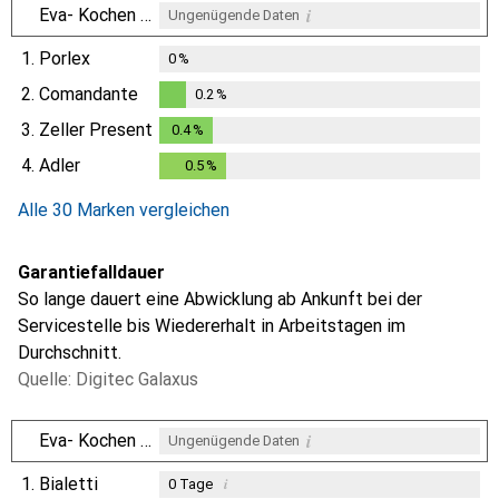
i
Eva- Kochen und Haushalt
Ungenügende Daten
1.
Porlex
0
%
2.
Comandante
0.2
%
0.2
%
3.
Zeller Present
0.4
%
0.4
%
4.
Adler
0.5
%
0.5
%
Alle 30 Marken vergleichen
Garantiefalldauer
So lange dauert eine Abwicklung ab Ankunft bei der
Servicestelle bis Wiedererhalt in Arbeitstagen im
Durchschnitt.
Quelle: Digitec Galaxus
i
Eva- Kochen und Haushalt
Ungenügende Daten
1.
Bialetti
i
0
Tage