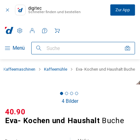
digitec
Zur App
Schneller finden und bestellen
Einstellungen
Kundenkonto
Vergleichslisten
Merklisten
Warenkorb
Navigation nach Kategorien
Menü
Suche
Kaffeemaschinen
Kaffeemühle
Eva- Kochen und Haushalt Buche
4 Bilder
CHF
40.90
Eva- Kochen und Haushalt
Buche