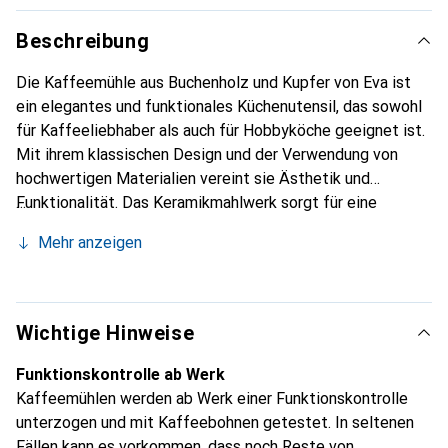
Beschreibung
Die Kaffeemühle aus Buchenholz und Kupfer von Eva ist
ein elegantes und funktionales Küchenutensil, das sowohl
für Kaffeeliebhaber als auch für Hobbyköche geeignet ist.
Mit ihrem klassischen Design und der Verwendung von
hochwertigen Materialien vereint sie Ästhetik und
Funktionalität. Das Keramikmahlwerk sorgt für eine
präzise und gleichmässige Mahlung der Kaffeebohnen, was
Mehr anzeigen
zu einem vollmundigen Aroma führt. Die manuelle
Betriebsart ermöglicht eine individuelle Kontrolle über den
Mahlgrad, sodass jede Person ihren bevorzugten
Geschmack erzielen kann. Die Mühle ist kompakt und
Wichtige Hinweise
passt in jede Küche, während sie gleichzeitig ein stilvolles
Element darstellt. Die sorgfältige Verarbeitung und die
Funktionskontrolle ab Werk
Funktionskontrolle ab Werk garantieren eine hohe Qualität
Kaffeemühlen werden ab Werk einer Funktionskontrolle
und Langlebigkeit. Diese Kaffeemühle ist nicht nur ein
unterzogen und mit Kaffeebohnen getestet. In seltenen
praktisches Werkzeug, sondern auch ein schönes
Fällen kann es vorkommen, dass noch Reste von