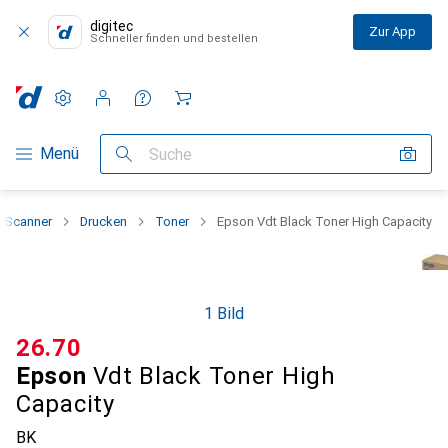
digitec
Zur App
Schneller finden und bestellen
Einstellungen
Kundenkonto
Vergleichslisten
Merklisten
Warenkorb
Navigation nach Kategorien
Menü
Suche
+ Scanner
Drucken
Toner
Epson Vdt Black Toner High Capacity
1 Bild
CHF
26.70
Epson
Vdt Black Toner High
Capacity
BK