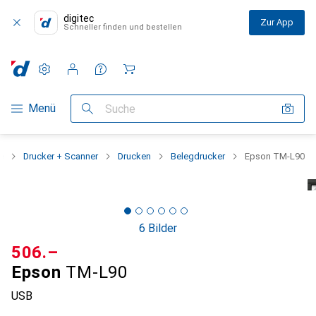
digitec
Zur App
Schneller finden und bestellen
Einstellungen
Kundenkonto
Vergleichslisten
Merklisten
Warenkorb
Navigation nach Kategorien
Menü
Suche
e
Drucker + Scanner
Drucken
Belegdrucker
Epson TM-L90
6 Bilder
CHF
506.–
Epson
TM-L90
USB