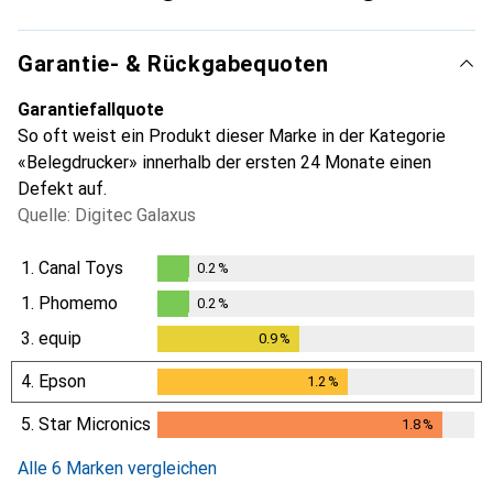
Garantie- & Rückgabequoten
Garantiefallquote
So oft weist ein Produkt dieser Marke in der Kategorie
«Belegdrucker» innerhalb der ersten 24 Monate einen
Defekt auf.
Quelle: Digitec Galaxus
1.
Canal Toys
0.2
%
0.2
%
1.
Phomemo
0.2
%
0.2
%
3.
equip
0.9
%
0.9
%
4.
Epson
1.2
%
1.2
%
5.
Star Micronics
1.8
%
1.8
%
Alle 6 Marken vergleichen