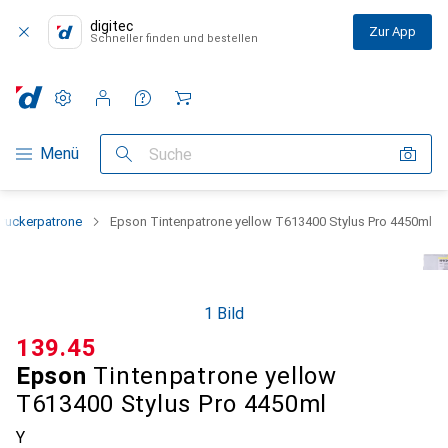
digitec
Zur App
Schneller finden und bestellen
Einstellungen
Kundenkonto
Vergleichslisten
Merklisten
Warenkorb
Navigation nach Kategorien
Menü
Suche
ruckerpatrone
Epson Tintenpatrone yellow T613400 Stylus Pro 4450ml
1 Bild
CHF
139.45
Epson
Tintenpatrone yellow
T613400 Stylus Pro 4450ml
Y