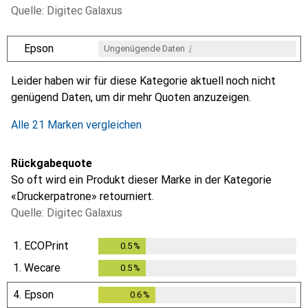
Quelle: Digitec Galaxus
i
Epson
Ungenügende Daten
i
i
i
i
Ungenügende Daten
Ungenügende Daten
Ungenügende Daten
Ungenügende Daten
Leider haben wir für diese Kategorie aktuell noch nicht
genügend Daten, um dir mehr Quoten anzuzeigen.
Alle 21 Marken vergleichen
Rückgabequote
So oft wird ein Produkt dieser Marke in der Kategorie
«Druckerpatrone» retourniert.
Quelle: Digitec Galaxus
1.
ECOPrint
0.5
%
0.5
%
1.
Wecare
0.5
%
0.5
%
4.
Epson
0.6
%
0.6
%