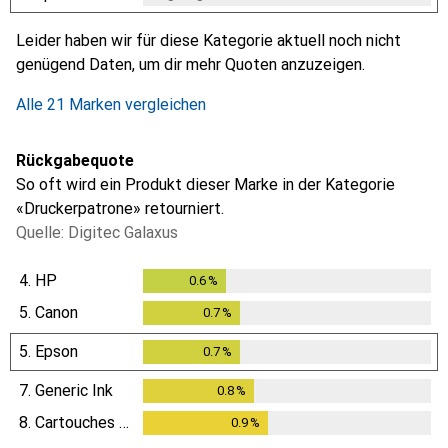
i
i
i
i
Ungenügende Daten
Ungenügende Daten
Ungenügende Daten
Ungenügende Daten
Leider haben wir für diese Kategorie aktuell noch nicht
genügend Daten, um dir mehr Quoten anzuzeigen.
Alle 21 Marken vergleichen
Rückgabequote
So oft wird ein Produkt dieser Marke in der Kategorie
«Druckerpatrone» retourniert.
Quelle: Digitec Galaxus
4.
HP
0.6
%
0.6
%
5.
Canon
0.7
%
0.7
%
5.
Epson
0.7
%
0.7
%
7.
Generic Ink
0.8
%
0.8
%
8.
Cartouches Discount
0.9
%
0.9
%