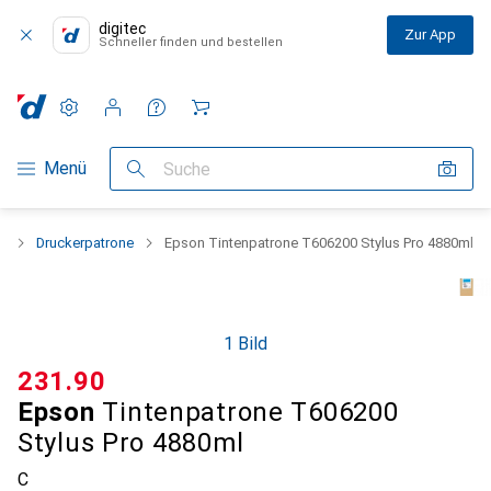
digitec
Zur App
Schneller finden und bestellen
Einstellungen
Kundenkonto
Vergleichslisten
Merklisten
Warenkorb
Navigation nach Kategorien
Menü
Suche
n
Druckerpatrone
Epson Tintenpatrone T606200 Stylus Pro 4880ml
1 Bild
CHF
231.90
Epson
Tintenpatrone T606200
Stylus Pro 4880ml
C