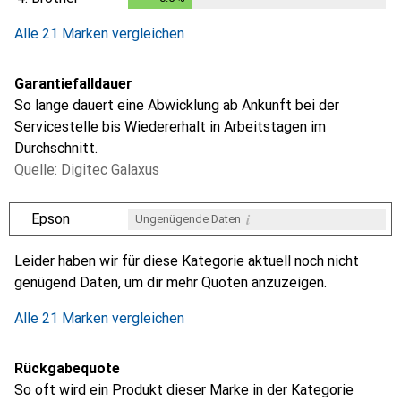
Alle 21 Marken vergleichen
Garantiefalldauer
So lange dauert eine Abwicklung ab Ankunft bei der
Servicestelle bis Wiedererhalt in Arbeitstagen im
Durchschnitt.
Quelle: Digitec Galaxus
i
Epson
Ungenügende Daten
i
i
i
i
Ungenügende Daten
Ungenügende Daten
Ungenügende Daten
Ungenügende Daten
Leider haben wir für diese Kategorie aktuell noch nicht
genügend Daten, um dir mehr Quoten anzuzeigen.
Alle 21 Marken vergleichen
Rückgabequote
So oft wird ein Produkt dieser Marke in der Kategorie