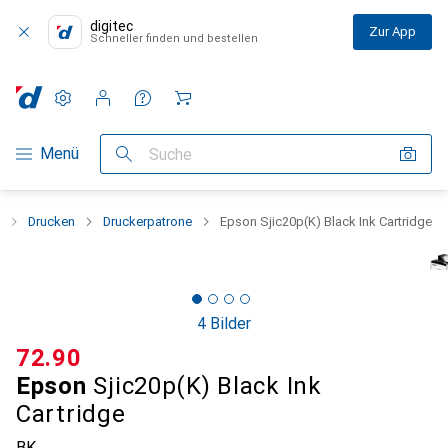
digitec
Zur App
Schneller finden und bestellen
Einstellungen
Kundenkonto
Vergleichslisten
Merklisten
Warenkorb
Navigation nach Kategorien
Menü
Suche
Drucken
Druckerpatrone
Epson Sjic20p(K) Black Ink Cartridge
4 Bilder
CHF
72.90
Epson
Sjic20p(K) Black Ink
Cartridge
BK