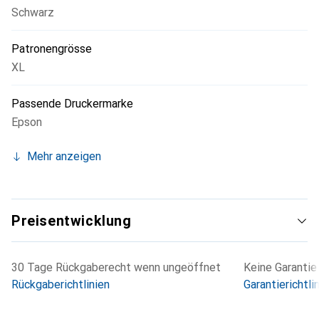
Schwarz
zudem, dass die Druckergebnisse den hohen Standards
des Herstellers entsprechen und die Lebensdauer des
Patronengrösse
Druckers nicht beeinträchtigt wird.
XL
Passende Druckermarke
Epson
Mehr anzeigen
Preisentwicklung
30 Tage Rückgaberecht wenn ungeöffnet
Keine Garantie
Rückgaberichtlinien
Garantierichtli