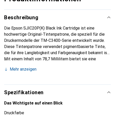
Beschreibung
Die Epson SJIC20P(K) Black Ink Cartridge ist eine
hochwertige Original-Tintenpatrone, die speziell für die
Druckermodelle der TM-C3400-Serie entwickelt wurde.
Diese Tintenpatrone verwendet pigmentbasierte Tinte,
die für ihre Langlebigkeit und Farbgenauigkeit bekannt ist.
Mit einem Inhalt von 78,7 Millilitern bietet sie eine
zuverlässige Lösung für alle Druckanforderungen, sei es für
Mehr anzeigen
den geschäftlichen oder privaten Gebrauch. Die
SJIC20P(K) sorgt für gestochen scharfe, klare
Druckergebnisse und ist ideal für den Druck von Texten
und Grafiken. Die einfache Installation und die
Spezifikationen
Kompatibilität mit verschiedenen Epson-Druckern machen
diese Patrone zu einer praktischen Wahl für Nutzer, die
Das Wichtigste auf einen Blick
Wert auf Qualität und Zuverlässigkeit legen. Die
Druckfarbe
Verwendung von Original-Epson-Tinte gewährleistet