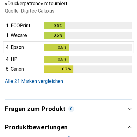
«Druckerpatrone» retourniert.
Quelle: Digitec Galaxus
1.
ECOPrint
0.5
%
0.5
%
1.
Wecare
0.5
%
0.5
%
4.
Epson
0.6
%
0.6
%
4.
HP
0.6
%
0.6
%
6.
Canon
0.7
%
0.7
%
Alle 21 Marken vergleichen
Fragen zum Produkt
0
Produktbewertungen