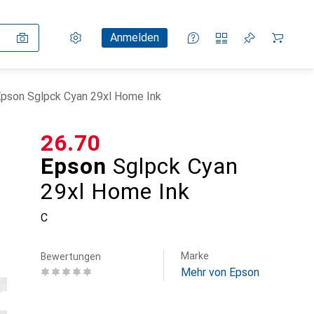
Einstellungen
Kundenkonto
Vergleichslisten
Merklisten
Warenkorb
Anmelden
pson Sglpck Cyan 29xl Home Ink
CHF
26.70
Epson
Sglpck Cyan
29xl Home Ink
C
Marke
Bewertungen
Mehr von Epson