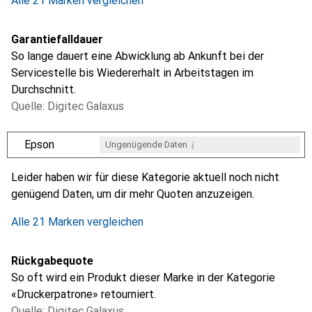
Alle 21 Marken vergleichen
Garantiefalldauer
So lange dauert eine Abwicklung ab Ankunft bei der
Servicestelle bis Wiedererhalt in Arbeitstagen im
Durchschnitt.
Quelle: Digitec Galaxus
i
Epson
Ungenügende Daten
i
i
i
i
Ungenügende Daten
Ungenügende Daten
Ungenügende Daten
Ungenügende Daten
Leider haben wir für diese Kategorie aktuell noch nicht
genügend Daten, um dir mehr Quoten anzuzeigen.
Alle 21 Marken vergleichen
Rückgabequote
So oft wird ein Produkt dieser Marke in der Kategorie
«Druckerpatrone» retourniert.
Quelle: Digitec Galaxus