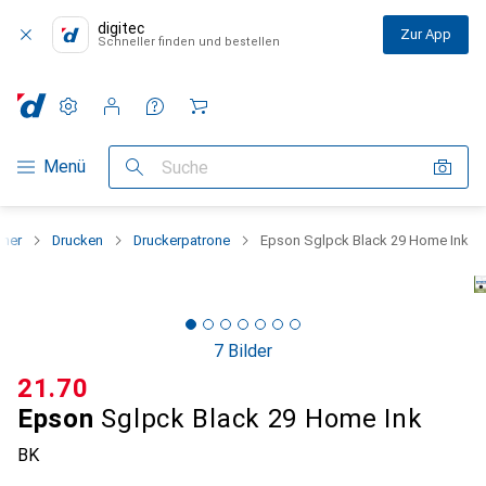
digitec
Zur App
Schneller finden und bestellen
Einstellungen
Kundenkonto
Vergleichslisten
Merklisten
Warenkorb
Navigation nach Kategorien
Menü
Suche
nner
Drucken
Druckerpatrone
Epson Sglpck Black 29 Home Ink
7 Bilder
CHF
21.70
Epson
Sglpck Black 29 Home Ink
BK