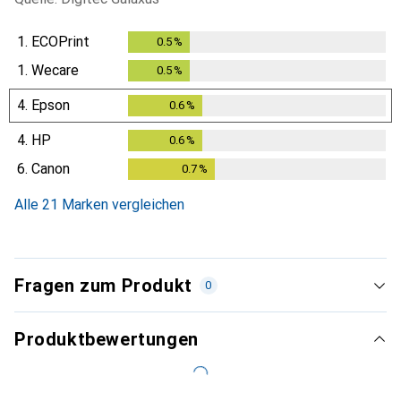
1.
ECOPrint
0.5
%
0.5
%
1.
Wecare
0.5
%
0.5
%
4.
Epson
0.6
%
0.6
%
4.
HP
0.6
%
0.6
%
6.
Canon
0.7
%
0.7
%
Alle 21 Marken vergleichen
Fragen zum Produkt
0
Produktbewertungen