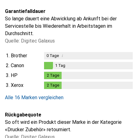
Garantiefalldauer
So lange dauert eine Abwicklung ab Ankunft bei der
Servicestelle bis Wiedererhalt in Arbeitstagen im
Durchschnitt.
Quelle: Digitec Galaxus
1.
Brother
i
0
Tage
2.
Canon
1
Tag
1
Tag
3.
HP
2
Tage
2
Tage
3.
Xerox
2
Tage
2
Tage
i
Ungenügende Daten
Alle 16 Marken vergleichen
Rückgabequote
So oft wird ein Produkt dieser Marke in der Kategorie
«Drucker Zubehör» retourniert.
Quelle: Digitec Galaxus