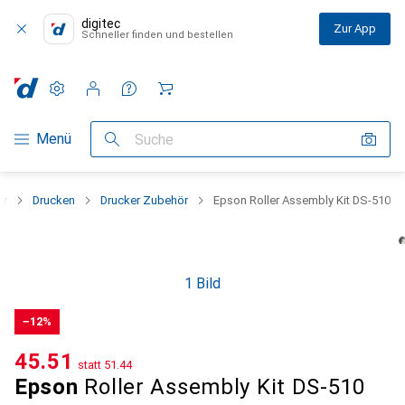
digitec
Zur App
Schneller finden und bestellen
Einstellungen
Kundenkonto
Vergleichslisten
Merklisten
Warenkorb
Navigation nach Kategorien
Menü
Suche
er
Drucken
Drucker Zubehör
Epson Roller Assembly Kit DS-510
1 Bild
−12%
CHF
45.51
statt
CHF
51.44
Epson
Roller Assembly Kit DS-510