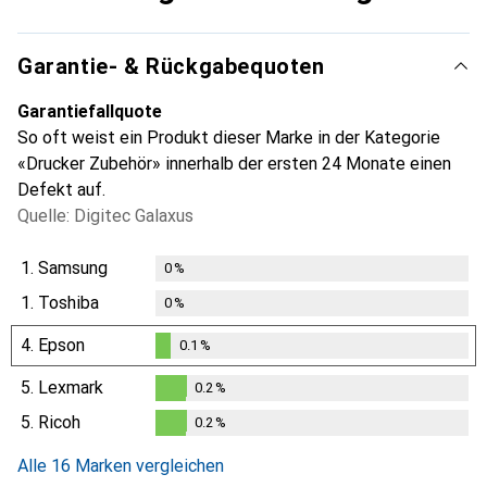
Garantie- & Rückgabequoten
Garantiefallquote
So oft weist ein Produkt dieser Marke in der Kategorie
«Drucker Zubehör» innerhalb der ersten 24 Monate einen
Defekt auf.
Quelle: Digitec Galaxus
1.
Samsung
0
%
1.
Toshiba
0
%
4.
Epson
0.1
%
0.1
%
5.
Lexmark
0.2
%
0.2
%
5.
Ricoh
0.2
%
0.2
%
Alle 16 Marken vergleichen