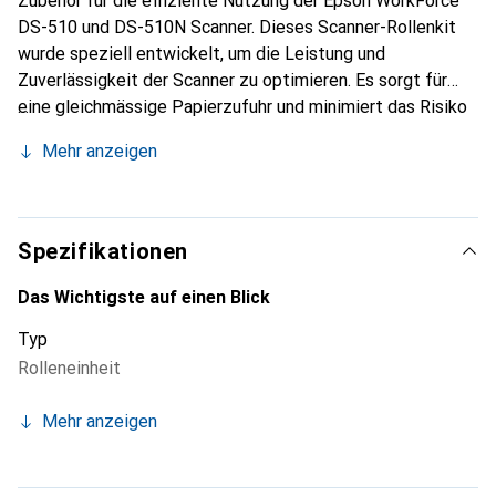
Zubehör für die effiziente Nutzung der Epson WorkForce
DS-510 und DS-510N Scanner. Dieses Scanner-Rollenkit
wurde speziell entwickelt, um die Leistung und
Zuverlässigkeit der Scanner zu optimieren. Es sorgt für
eine gleichmässige Papierzufuhr und minimiert das Risiko
von Papierstaus, was die Produktivität erhöht. Die
Mehr anzeigen
einfache Installation ermöglicht es den Nutzenden, das Kit
schnell und unkompliziert zu integrieren, sodass der
Scanner sofort wieder einsatzbereit ist. Das Kit ist nicht
nur für die DS-510 und DS-510N Modelle geeignet,
Spezifikationen
sondern auch kompatibel mit weiteren Modellen der DS-
Serie, was es zu einer vielseitigen Lösung für
Das Wichtigste auf einen Blick
verschiedene Scanneranwendungen macht. Mit diesem
Typ
Roller Assembly Kit können Anwender die Lebensdauer
Rolleneinheit
ihres Scanners verlängern und die Qualität der Scans
aufrechterhalten.
Mehr anzeigen