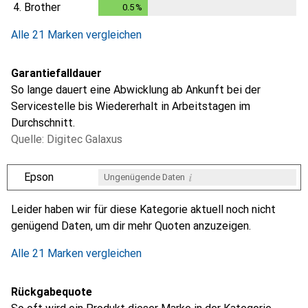
0.3
%
4.
Brother
0.5
%
0.5
%
Alle 21 Marken vergleichen
Garantiefalldauer
So lange dauert eine Abwicklung ab Ankunft bei der
Servicestelle bis Wiedererhalt in Arbeitstagen im
Durchschnitt.
Quelle: Digitec Galaxus
i
Epson
Ungenügende Daten
i
i
i
i
Ungenügende Daten
Ungenügende Daten
Ungenügende Daten
Ungenügende Daten
Leider haben wir für diese Kategorie aktuell noch nicht
genügend Daten, um dir mehr Quoten anzuzeigen.
Alle 21 Marken vergleichen
Rückgabequote