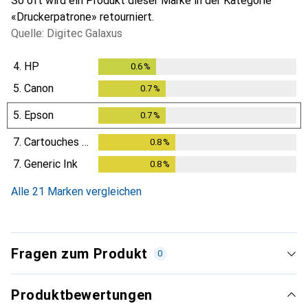
So oft wird ein Produkt dieser Marke in der Kategorie
«Druckerpatrone» retourniert.
Quelle: Digitec Galaxus
4.
HP
0.6
%
0.6
%
5.
Canon
0.7
%
0.7
%
5.
Epson
0.7
%
0.7
%
7.
Cartouches Discount
0.8
%
0.8
%
7.
Generic Ink
0.8
%
0.8
%
Alle 21 Marken vergleichen
Fragen zum Produkt
0
Produktbewertungen