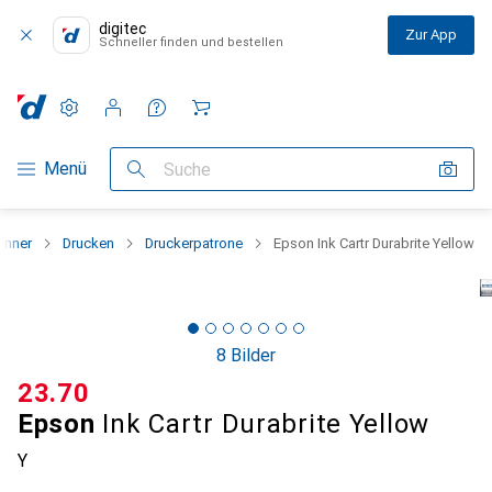
digitec
Zur App
Schneller finden und bestellen
Einstellungen
Kundenkonto
Vergleichslisten
Merklisten
Warenkorb
Navigation nach Kategorien
Menü
Suche
anner
Drucken
Druckerpatrone
Epson Ink Cartr Durabrite Yellow
8 Bilder
CHF
23.70
Epson
Ink Cartr Durabrite Yellow
Y