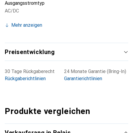
Ausgangsstromtyp
60947 und VDE 0660 für Sicherheit und Zuverlässigkeit
sorgt.
AC/DC
Mehr anzeigen
Preisentwicklung
30 Tage Rückgaberecht
24 Monate Garantie (Bring-In)
Rückgaberichtlinien
Garantierichtlinien
Produkte vergleichen
Verkaufsrang in Relais