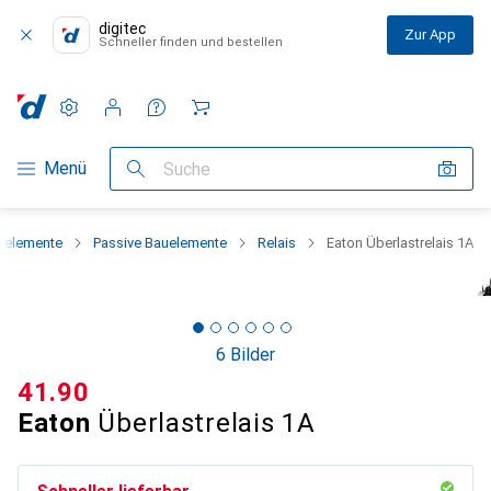
digitec
Zur App
Schneller finden und bestellen
Einstellungen
Kundenkonto
Vergleichslisten
Merklisten
Warenkorb
Navigation nach Kategorien
Menü
Suche
auelemente
Passive Bauelemente
Relais
Eaton Überlastrelais 1A
6 Bilder
CHF
41.90
Eaton
Überlastrelais 1A