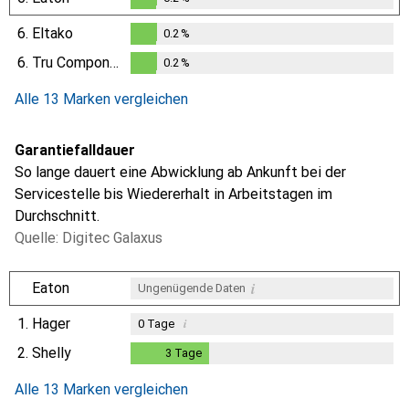
0.2
%
6.
Eltako
0.2
%
0.2
%
6.
Tru Components
0.2
%
0.2
%
Alle 13 Marken vergleichen
Garantiefalldauer
So lange dauert eine Abwicklung ab Ankunft bei der
Servicestelle bis Wiedererhalt in Arbeitstagen im
Durchschnitt.
Quelle: Digitec Galaxus
i
Eaton
Ungenügende Daten
1.
Hager
i
0
Tage
2.
Shelly
3
Tage
3
Tage
i
i
Ungenügende Daten
Ungenügende Daten
Alle 13 Marken vergleichen