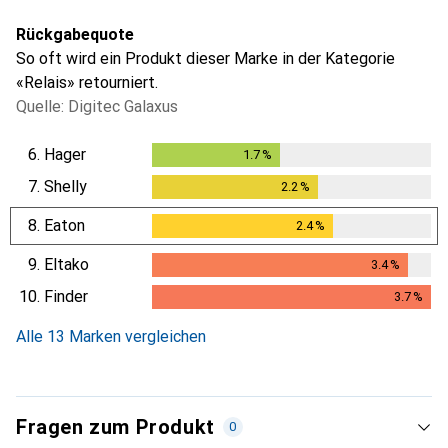
Rückgabequote
So oft wird ein Produkt dieser Marke in der Kategorie
«Relais» retourniert.
Quelle: Digitec Galaxus
6.
Hager
1.7
%
1.7
%
7.
Shelly
2.2
%
2.2
%
8.
Eaton
2.4
%
2.4
%
9.
Eltako
3.4
%
3.4
%
10.
Finder
3.7
%
3.7
%
Alle 13 Marken vergleichen
Fragen zum Produkt
0