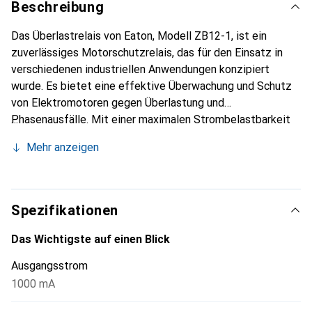
Beschreibung
Das Überlastrelais von Eaton, Modell ZB12-1, ist ein
zuverlässiges Motorschutzrelais, das für den Einsatz in
verschiedenen industriellen Anwendungen konzipiert
wurde. Es bietet eine effektive Überwachung und Schutz
von Elektromotoren gegen Überlastung und
Phasenausfälle. Mit einer maximalen Strombelastbarkeit
von 1 Ampere und einer Eingangsspannung von bis zu 600
Mehr anzeigen
Volt ist dieses Relais ideal für den direkten Anbau an
Schütze geeignet. Die Konstruktion umfasst eine Test-
und Aus-Taste sowie eine Reset-Taste, die sowohl im
Hand- als auch im Automatikmodus verwendet werden
Spezifikationen
kann. Das Relais ist mit einem Hilfsschalter ausgestattet,
der sowohl einen Schliesser als auch einen Öffner umfasst,
Das Wichtigste auf einen Blick
was zusätzliche Flexibilität bei der Anwendung bietet. Die
Ausgangsstrom
Schutzart IP20 gewährleistet, dass das Relais in einer
1000 mA
Vielzahl von Umgebungen eingesetzt werden kann,
während die Einhaltung internationaler Normen wie IEC/EN