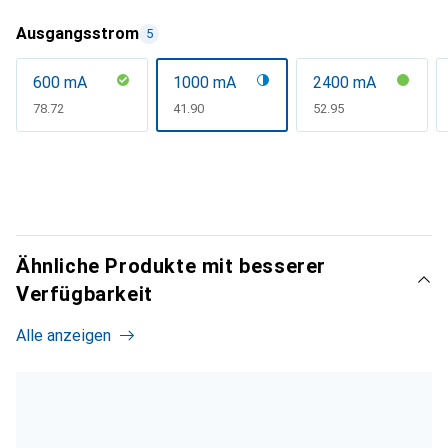
Ausgangsstrom
5
600 mA
1000 mA
2400 mA
CHF
78.72
CHF
41.90
CHF
52.95
Ähnliche Produkte mit besserer
Verfügbarkeit
Alle anzeigen