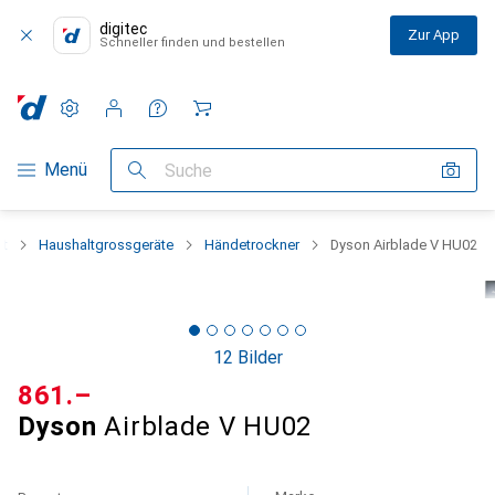
digitec
Zur App
Schneller finden und bestellen
Einstellungen
Kundenkonto
Vergleichslisten
Merklisten
Warenkorb
Navigation nach Kategorien
Menü
Suche
lt
Haushaltgrossgeräte
Händetrockner
Dyson Airblade V HU02
12 Bilder
CHF
861.–
Dyson
Airblade V HU02