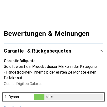
Bewertungen & Meinungen
Garantie- & Rückgabequoten
Garantiefallquote
So oft weist ein Produkt dieser Marke in der Kategorie
«Händetrockner» innerhalb der ersten 24 Monate einen
Defekt auf.
Quelle: Digitec Galaxus
1.
Dyson
0.3
%
0.3
%
i
Ungenügende Daten