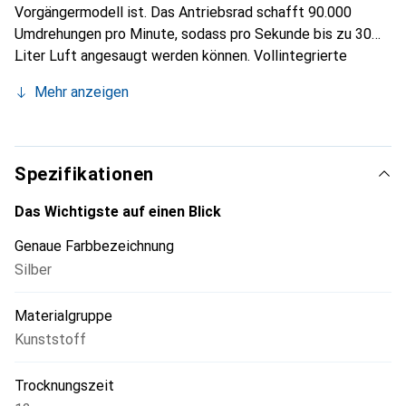
Vorgängermodell ist. Das Antriebsrad schafft 90.000
Umdrehungen pro Minute, sodass pro Sekunde bis zu 30
Liter Luft angesaugt werden können. Vollintegrierte
mechanische, elektrische und aerodynamische
Mehr anzeigen
Komponenten machen diesen Händetrockner zu einem
effizienten und stromsparenden Kraftpaket. Die Noise
Abatement Society hat die Dezibel-Werte und die Akustik
des Dyson Airblade V Händetrockners geprüft, zugelassen
Spezifikationen
und mit der Quiet Mark ausgezeichnet. Gehäuse:
Polycarbonat. Art der antibakteriellen Beschichtung: Beim
Das Wichtigste auf einen Blick
HU02 (Sprayed Nickel) befindet sich der antibakterielle
Genaue Farbbezeichnung
Zusatz in der Farbe und kann dazu beitragen,
Silber
Bakterienwachstum zu verhindern. Berührungsfreie
Aktivierung durch kapazitive Sensoren. Trocknungszeit: 12
Materialgruppe
Sekunden.
Kunststoff
Trocknungszeit