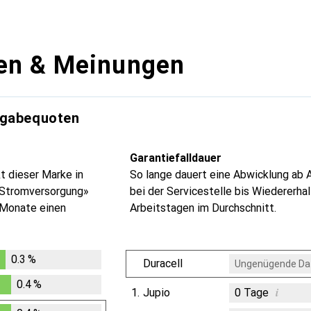
en & Meinungen
kgabequoten
Garantiefalldauer
t dieser Marke in
So lange dauert eine Abwicklung ab 
 Stromversorgung»
bei der Servicestelle bis Wiedererhal
4 Monate einen
Arbeitstagen im Durchschnitt.
0.3
%
Duracell
Ungenügende Da
%
0.4
%
i
1.
Jupio
0
Tage
%