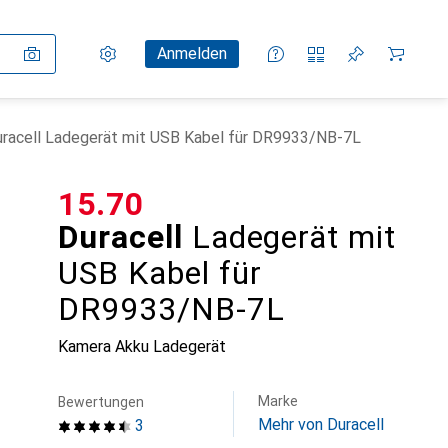
Einstellungen
Kundenkonto
Vergleichslisten
Merklisten
Warenkorb
Anmelden
racell Ladegerät mit USB Kabel für DR9933/NB-7L
CHF
15.70
Duracell
Ladegerät mit
USB Kabel für
DR9933/NB-7L
Kamera Akku Ladegerät
Marke
Bewertungen
Mehr von Duracell
3