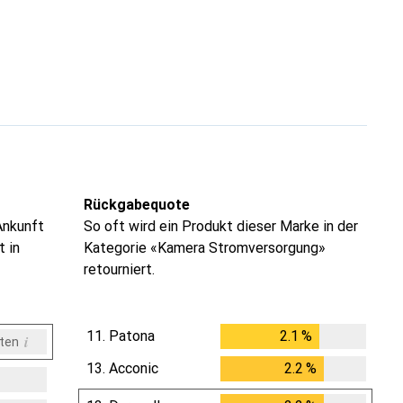
Rückgabequote
Ankunft
So oft wird ein Produkt dieser Marke in der
t in
Kategorie «Kamera Stromversorgung»
retourniert.
11.
Patona
2.1
%
i
ten
2.1
%
13.
Acconic
2.2
%
2.2
%