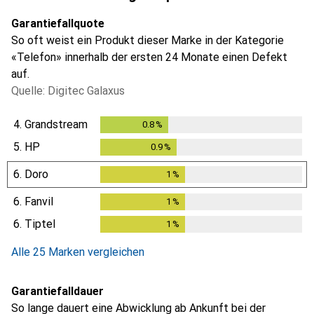
Garantiefallquote
So oft weist ein Produkt dieser Marke in der Kategorie
«Telefon» innerhalb der ersten 24 Monate einen Defekt
auf.
Quelle: Digitec Galaxus
4.
Grandstream
0.8
%
0.8
%
5.
HP
0.9
%
0.9
%
6.
Doro
1
%
1
%
6.
Fanvil
1
%
1
%
6.
Tiptel
1
%
1
%
Alle 25 Marken vergleichen
Garantiefalldauer
So lange dauert eine Abwicklung ab Ankunft bei der