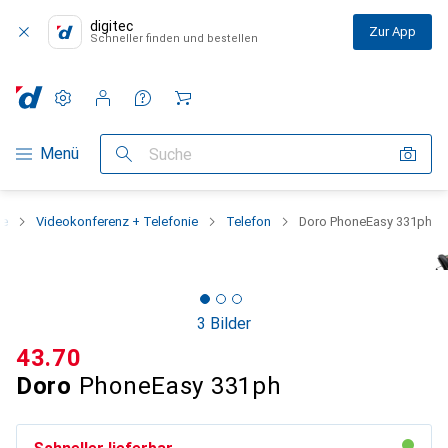
digitec
Zur App
Schneller finden und bestellen
Einstellungen
Kundenkonto
Vergleichslisten
Merklisten
Warenkorb
Navigation nach Kategorien
Menü
Suche
ie
Videokonferenz + Telefonie
Telefon
Doro PhoneEasy 331ph
3 Bilder
CHF
43.70
Doro
PhoneEasy 331ph