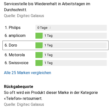
Servicestelle bis Wiedererhalt in Arbeitstagen im
Durchschnitt.
Quelle: Digitec Galaxus
1.
Philips
i
0
Tage
6.
amplicom
1
Tag
1
Tag
6.
Doro
1
Tag
1
Tag
6.
Motorola
1
Tag
1
Tag
6.
Swissvoice
1
Tag
1
Tag
Alle 25 Marken vergleichen
Rückgabequote
So oft wird ein Produkt dieser Marke in der Kategorie
«Telefon» retourniert.
Quelle: Digitec Galaxus