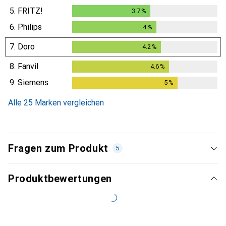
5.
FRITZ!
3.7
%
3.7
%
6.
Philips
4
%
4
%
7.
Doro
4.2
%
4.2
%
8.
Fanvil
4.6
%
4.6
%
9.
Siemens
5
%
5
%
Alle 25 Marken vergleichen
Fragen zum Produkt
5
Produktbewertungen