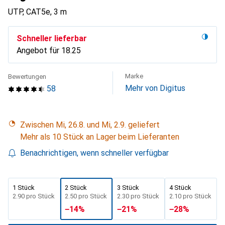
UTP, CAT5e, 3 m
Schneller lieferbar
Angebot für
CHF
18.25
Marke
Bewertungen
Mehr von Digitus
58
Zwischen Mi, 26.8. und Mi, 2.9. geliefert
Mehr als 10 Stück an Lager beim Lieferanten
Benachrichtigen, wenn schneller verfügbar
1 Stück
2 Stück
3 Stück
4 Stück
CHF
2.90
pro Stück
CHF
2.50
pro Stück
CHF
2.30
pro Stück
CHF
2.10
pro Stück
−
14
%
−
21
%
−
28
%