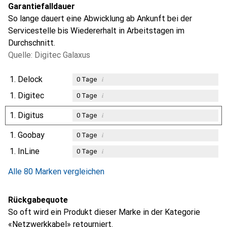
Garantiefalldauer
So lange dauert eine Abwicklung ab Ankunft bei der
Servicestelle bis Wiedererhalt in Arbeitstagen im
Durchschnitt.
Quelle: Digitec Galaxus
1.
Delock
i
0
Tage
1.
Digitec
i
0
Tage
1.
Digitus
i
0
Tage
1.
Goobay
i
0
Tage
1.
InLine
i
0
Tage
Alle 80 Marken vergleichen
Rückgabequote
So oft wird ein Produkt dieser Marke in der Kategorie
«Netzwerkkabel» retourniert.