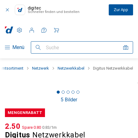
digitec
Zur App
Schneller finden und bestellen
Einstellungen
Kundenkonto
Vergleichslisten
Merklisten
Warenkorb
Navigation nach Kategorien
Menü
Suche
amtsortiment
Netzwerk
Netzwerkkabel
Digitus Netzwerkkabel
5 Bilder
MENGENRABATT
CHF
2.50
Spare
CHF
0.80
CHF
0.83
/
1m
Digitus
Netzwerkkabel