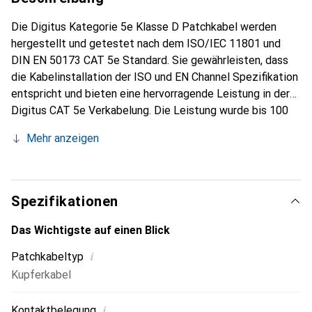
Die Digitus Kategorie 5e Klasse D Patchkabel werden
hergestellt und getestet nach dem ISO/IEC 11801 und
DIN EN 50173 CAT 5e Standard. Sie gewährleisten, dass
die Kabelinstallation der ISO und EN Channel Spezifikation
entspricht und bieten eine hervorragende Leistung in der
Digitus CAT 5e Verkabelung. Die Leistung wurde bis 100
MHz getestet, inklusive Leistungseigenschaften wie dem
Mehr anzeigen
Nahnebensprechen (NEXT). Die Digitus Patchkabel wurden
speziell entwickelt, um allen Ansprüchen in den
verschiedenen Anwendungsbereichen gerecht zu werden.
Jedes Kabel ist mit einer angespritzten Knickschutztülle
Spezifikationen
mit Zugentlastung ausgestattet. Ausserdem besitzt die
Tülle einen Rasthebelschutz, der das Verhaken der Kabel
Das Wichtigste auf einen Blick
sowie das Abbrechen des Rasthebels vom Stecker
i
Patchkabeltyp
verhindert. Eine einfache Identifizierung der Kategorie 5e
Kupferkabel
wird durch die blaue Einfärbung der Stecker ermöglicht.
i
Kontaktbelegung