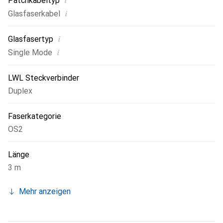
i
Patchkabeltyp
i
Glasfaserkabel
i
Glasfasertyp
i
Single Mode
LWL Steckverbinder
Duplex
Faserkategorie
OS2
Länge
3 m
Mehr anzeigen