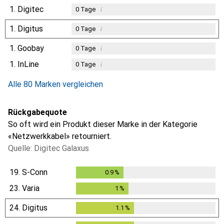
1.
Digitec
i
0
Tage
1.
Digitus
i
0
Tage
1.
Goobay
i
0
Tage
1.
InLine
i
0
Tage
Alle 80 Marken vergleichen
Rückgabequote
So oft wird ein Produkt dieser Marke in der Kategorie
«Netzwerkkabel» retourniert.
Quelle: Digitec Galaxus
19.
S-Conn
0.9
%
0.9
%
23.
Varia
1
%
1
%
24.
Digitus
1.1
%
1.1
%