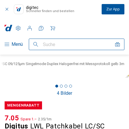
digitec
Zur App
Schneller finden und bestellen
Einstellungen
Kundenkonto
Vergleichslisten
Merklisten
Warenkorb
Navigation nach Kategorien
Menü
Suche
LC/SC 09/125µm Singelmode Duplex Halogenfrei mit Messprotokoll gelb 3m
4 Bilder
MENGENRABATT
CHF
7.05
Spare
CHF
1.–
CHF
2.35
/
1m
Digitus
LWL Patchkabel LC/SC