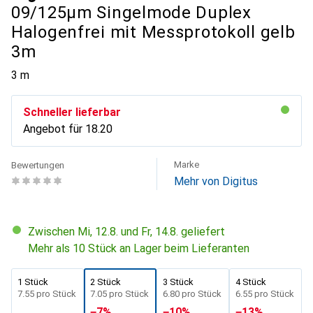
09/125µm Singelmode Duplex
Halogenfrei mit Messprotokoll gelb
3m
3 m
Schneller lieferbar
Angebot für
CHF
18.20
Marke
Bewertungen
Mehr von Digitus
Zwischen Mi, 12.8. und Fr, 14.8. geliefert
Mehr als 10 Stück an Lager beim Lieferanten
1 Stück
2 Stück
3 Stück
4 Stück
CHF
7.55
pro Stück
CHF
7.05
pro Stück
CHF
6.80
pro Stück
CHF
6.55
pro Stück
−
7
%
−
10
%
−
13
%