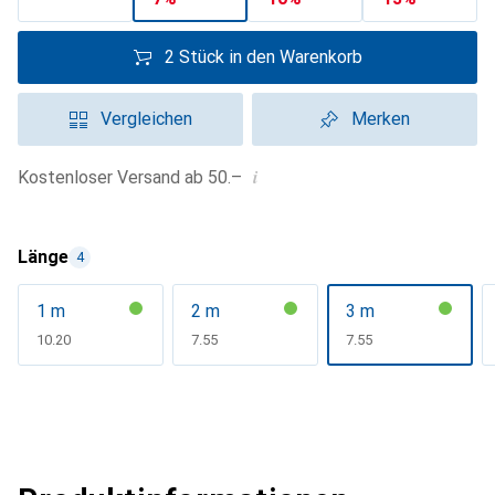
2 Stück in den Warenkorb
Vergleichen
Merken
i
Kostenloser Versand ab 50.–
Länge
4
1 m
2 m
3 m
CHF
10.20
CHF
7.55
CHF
7.55