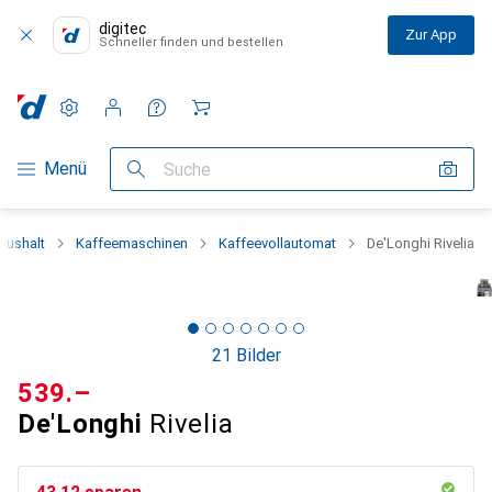
digitec
Zur App
Schneller finden und bestellen
Einstellungen
Kundenkonto
Vergleichslisten
Merklisten
Warenkorb
Navigation nach Kategorien
Menü
Suche
aushalt
Kaffeemaschinen
Kaffeevollautomat
De'Longhi Rivelia
21 Bilder
CHF
539.–
De'Longhi
Rivelia