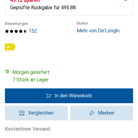
CHF
43.12
sparen
Geprüfte Rückgabe für
CHF
495.88
Marke
Bewertungen
Mehr von De'Longhi
152
A
morgen geliefert
7 Stück an Lager
In den Warenkorb
Vergleichen
Merken
kostenloser Versand