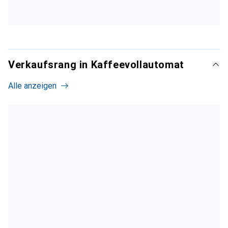
Leicht einzustellen
Bohneneinstellungen speicherbar
Sehr guter Geschmack
Teilweise spülmaschinengeeignet
Verkaufsrang in Kaffeevollautomat
Display schlecht positioniert
Alle anzeigen
Mehr anzeigen
Sehr gut
i
80/100
Rang 1 von 12
Stiftung Warentest
Kaffeevollautomaten im Test
Veröffentlichung
Dezember 2024
Komfortabel. Schnitt in der Verkostung von Espresso und
Cappuccino mit befriedigend ab. Liefert beide