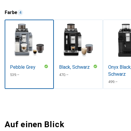
Farbe
4
Pebble Grey
Black, Schwarz
Onyx Black
Schwarz
CHF
539.–
CHF
470.–
CHF
499.–
Auf einen Blick