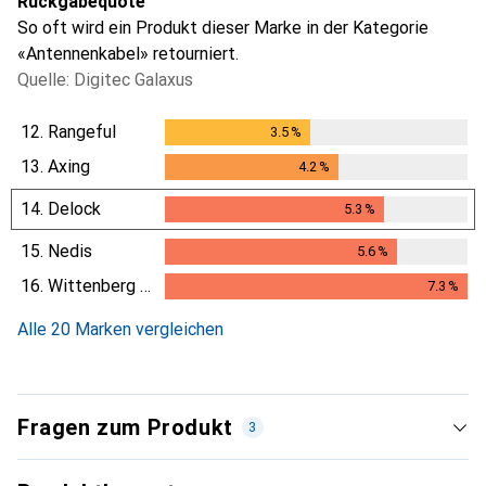
Rückgabequote
So oft wird ein Produkt dieser Marke in der Kategorie
«Antennenkabel» retourniert.
Quelle: Digitec Galaxus
12.
Rangeful
3.5
%
3.5
%
13.
Axing
4.2
%
4.2
%
14.
Delock
5.3
%
5.3
%
15.
Nedis
5.6
%
5.6
%
16.
Wittenberg Antennen
7.3
%
7.3
%
Alle 20 Marken vergleichen
Fragen zum Produkt
3