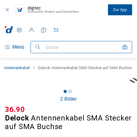
digitec
Zur App
Schneller finden und bestellen
Einstellungen
Kundenkonto
Vergleichslisten
Merklisten
Warenkorb
Navigation nach Kategorien
Menü
Suche
Antennenkabel
Delock Antennenkabel SMA Stecker auf SMA Buchse
2 Bilder
CHF
36.90
Delock
Antennenkabel SMA Stecker
auf SMA Buchse