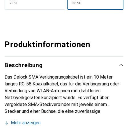
CHF
23.90
CHF
36.90
Produktinformationen
Beschreibung
Das Delock SMA Verlängerungskabel ist ein 10 Meter
langes RG-58 Koaxialkabel, das für die Verlängerung oder
Verbindung von WLAN-Antennen mit drahtlosen
Netzwerkgeräten konzipiert wurde. Es verfügt über
vergoldete SMA-Steckverbinder mit jeweils einem
Stecker und einer Buchse, die eine zuverlässige
Signalübertragung und Korrosionsbeständigkeit
Mehr anzeigen
gewährleisten. Das Kabel ist mit einer schwarzen