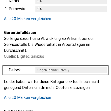
1.
Nedis
0
%
1.
Primewire
0
%
Alle 20 Marken vergleichen
Garantiefalldauer
So lange dauert eine Abwicklung ab Ankunft bei der
Servicestelle bis Wiedererhalt in Arbeitstagen im
Durchschnitt.
Quelle: Digitec Galaxus
i
Delock
Ungenügende Daten
i
i
i
i
Ungenügende Daten
Ungenügende Daten
Ungenügende Daten
Ungenügende Daten
Leider haben wir für diese Kategorie aktuell noch nicht
genügend Daten, um dir mehr Quoten anzuzeigen.
Alle 20 Marken vergleichen