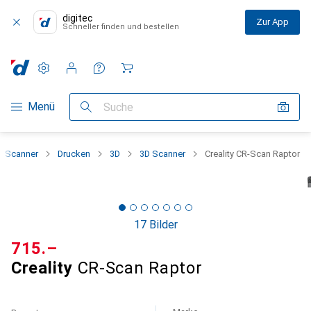
digitec
Zur App
Schneller finden und bestellen
Einstellungen
Kundenkonto
Vergleichslisten
Merklisten
Warenkorb
Navigation nach Kategorien
Menü
Suche
+ Scanner
Drucken
3D
3D Scanner
Creality CR-Scan Raptor
17 Bilder
CHF
715.–
Creality
CR-Scan Raptor