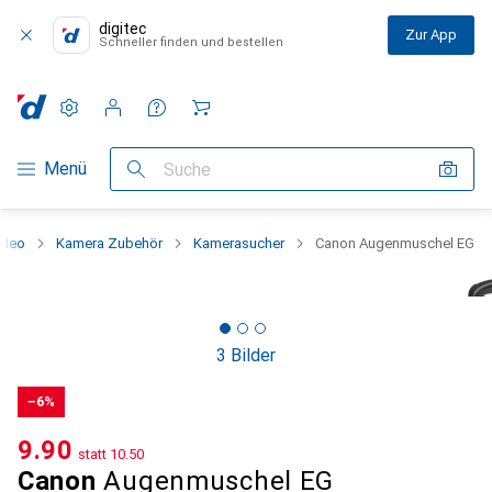
digitec
Zur App
Schneller finden und bestellen
Einstellungen
Kundenkonto
Vergleichslisten
Merklisten
Warenkorb
Navigation nach Kategorien
Menü
Suche
ideo
Kamera Zubehör
Kamerasucher
Canon Augenmuschel EG
3 Bilder
−6%
CHF
9.90
statt
CHF
10.50
Canon
Augenmuschel EG