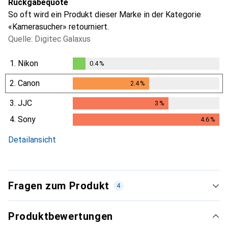
Rückgabequote
So oft wird ein Produkt dieser Marke in der Kategorie
«Kamerasucher» retourniert.
Quelle: Digitec Galaxus
1.
Nikon
0.4
%
0.4
%
2.
Canon
2.4
%
2.4
%
3.
JJC
3
%
3
%
4.
Sony
4.6
%
4.6
%
Detailansicht
Fragen zum Produkt
4
Produktbewertungen