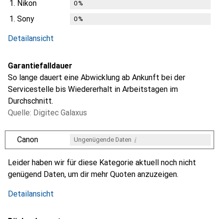
1.
Nikon
0
%
1.
Sony
0
%
Detailansicht
Garantiefalldauer
So lange dauert eine Abwicklung ab Ankunft bei der
Servicestelle bis Wiedererhalt in Arbeitstagen im
Durchschnitt.
Quelle: Digitec Galaxus
i
Canon
Ungenügende Daten
i
i
i
Ungenügende Daten
Ungenügende Daten
Ungenügende Daten
Leider haben wir für diese Kategorie aktuell noch nicht
genügend Daten, um dir mehr Quoten anzuzeigen.
Detailansicht