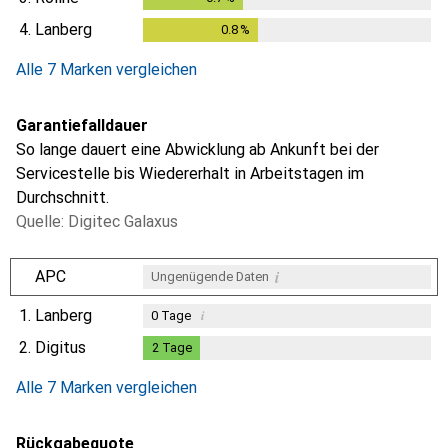
4.
Lanberg
0.8
%
0.8
%
Alle 7 Marken vergleichen
Garantiefalldauer
So lange dauert eine Abwicklung ab Ankunft bei der
Servicestelle bis Wiedererhalt in Arbeitstagen im
Durchschnitt.
Quelle: Digitec Galaxus
i
APC
Ungenügende Daten
1.
Lanberg
i
0
Tage
2.
Digitus
2
Tage
2
Tage
i
i
Ungenügende Daten
Ungenügende Daten
Alle 7 Marken vergleichen
Rückgabequote