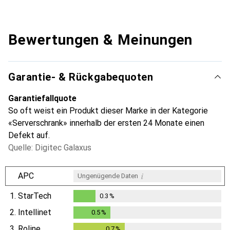
Bewertungen & Meinungen
Garantie- & Rückgabequoten
Garantiefallquote
So oft weist ein Produkt dieser Marke in der Kategorie
«Serverschrank» innerhalb der ersten 24 Monate einen
Defekt auf.
Quelle: Digitec Galaxus
i
APC
Ungenügende Daten
1.
StarTech
0.3
%
0.3
%
2.
Intellinet
0.5
%
0.5
%
3.
Roline
0.7
%
0.7
%