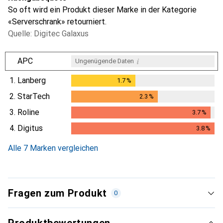
So oft wird ein Produkt dieser Marke in der Kategorie
«Serverschrank» retourniert.
Quelle: Digitec Galaxus
i
APC
Ungenügende Daten
1.
Lanberg
1.7
%
1.7
%
2.
StarTech
2.3
%
2.3
%
3.
Roline
3.7
%
3.7
%
4.
Digitus
3.8
%
3.8
%
Alle 7 Marken vergleichen
Fragen zum Produkt
0
Produktbewertungen