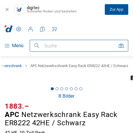
digitec
Zur App
Schneller finden und bestellen
Einstellungen
Kundenkonto
Vergleichslisten
Merklisten
Warenkorb
Navigation nach Kategorien
Menü
Suche
erverschrank
APC Netzwerkschrank Easy Rack ER8222 42HE / Schwarz
8 Bilder
CHF
1883.–
APC
Netzwerkschrank Easy Rack
ER8222 42HE / Schwarz
42 HE, 19 Zoll Rack