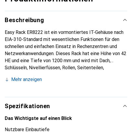
Beschreibung
Easy Rack ER8222 ist ein vormontiertes IT-Gehäuse nach
EIA-310-Standard mit wesentlichen Funktionen für den
schnellen und einfachen Einsatz in Rechenzentren und
Netzwerkanwendungen. Dieses Rack hat eine Höhe von 42
HE und eine Tiefe von 1200 mm und wird mit Dach,
Schlüsseln, Nivellierfüssen, Rollen, Seitenteilen,
Montagematerial und PDU-Montagewinkeln geliefert,
Mehr anzeigen
jedoch ohne Boden. ER8222 hat eine Breite von 800 mm,
belüftete Türen mit 81 % Perforation sowie
Belastungswerte von statisch 1200 kg und dynamisch 600
kg, was es perfekt für konvergente und hyperkonvergente
Spezifikationen
IT macht. Dieses Rack-Modell bietet genügend Platz für
die Montage selbst der tiefsten Geräte und des vertikalen
Das Wichtigste auf einen Blick
Montagezubehörs. Der Rack-Schrank wird für eine
Nutzbare Einbautiefe
schnellere Installation komplett montiert geliefert.